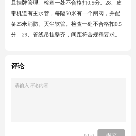
且挂牌管理。检查一处不合格扣0.5分。28、皮
带机道有主水管，每隔50米有一个闸阀，并配
备25米消防、灭尘软管。检查一处不合格扣0.5
分。29、管线吊挂整齐，间距符合规程要求。
检查一处不合格扣1分。210、机电设备及皮带
机架清洁，无煤泥、积尘、淋水。检查一处不
评论
合格扣0.5分。2巷道（6分）1、巷道符合设计要
求及煤矿安全规程规定，无空帮、空顶、淋水
现象；无矸石、料杂物堆积，清洁整齐，地面
平整、无积水泥泞；达到高、宽、平、直、
净。检查一处不合格扣0.5分。22、有水的巷道
必须有正规的水沟（包括木水沟、水槽等）流
提交
0
/150