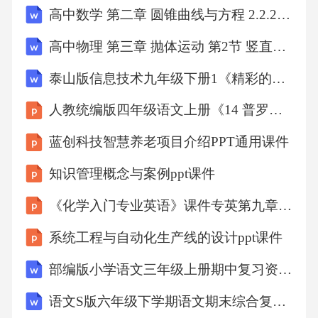
高中数学 第二章 圆锥曲线与方程 2.2.2 椭圆的简单几何性质教学设计 文 新人教A版选修2-1
高中物理 第三章 抛体运动 第2节 竖直方向上的抛体运动教案 鲁科版必修2
泰山版信息技术九年级下册1《精彩的机器人世界》教学设计
人教统编版四年级语文上册《14 普罗米修斯 第2课时》课堂教学课件PPT小学公开课
蓝创科技智慧养老项目介绍PPT通用课件
知识管理概念与案例ppt课件
《化学入门专业英语》课件专英第九章材料专业英语翻译与写作1
系统工程与自动化生产线的设计ppt课件
部编版小学语文三年级上册期中复习资料（1-4单元）
语文S版六年级下学期语文期末综合复习水平练习题