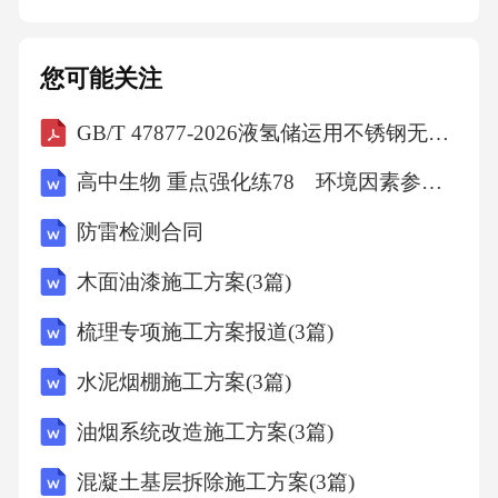
人专兼结合双师结构一、专业教学团队的建设
师资结构 四、专业建设设施与条件 顶岗实习基
您可能关注
地 校内岗位技能 实训室校外综合 实习基地“全
GB/T 47877-2026液氢储运用不锈钢无缝钢管
真”教学、实训环境教学环境校内实训室建设 在
校内建有会计电算化实训室、ERP企业沙盘模拟
高中生物 重点强化练78 环境因素参与调节植物的生命活动
实训室、手工会计实训室、财税一体化实训室
防雷检测合同
等校内专业实训室5个，安装有金蝶财务软件、
木面油漆施工方案(3篇)
用友会计实训软件、财税一体化仿真软件等一
系列与会计有关的软件，能充分保证校内实训
梳理专项施工方案报道(3篇)
要求。 校外实践基地 会计专业一直与深圳长江
水泥烟棚施工方案(3篇)
财税集团、广州永玖财务咨询公司等知名企业
油烟系统改造施工方案(3篇)
开展深度校企合作，共建校外实训基地4个，每
混凝土基层拆除施工方案(3篇)
年输送大量会计专业学生参与顶岗实习。借助