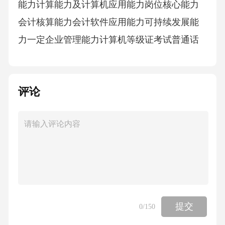
能力计算能力及计算机应用能力岗位核心能力
会计核算能力会计软件应用能力可持续发展能
力一定企业管理能力计算机等级证考试普通话
证书技能文化节、会计社团活动、第二课堂第
一学期会计基础、会计法规与职业道德等课程
评论
教学校内实训：计算技术（点钞、小键盘、计
息）校外：专业调查5、人才培养方案的实施 第
6学期校外顶岗实习 第4、5学期校内仿真综合实
习 第1、2、3、4学期岗位仿真专项技能训练 第
1、2、3、4学期 课程教学实训能力培养逐级递
进基础训练 顶岗实习专项训练综合训练 1.工学
结合，能力进阶5、人才培养方案的实施专业带
提交
0
/150
头人校内专业教学团队兼职教师和行业专家 30