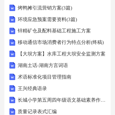
良好的合作平台，深度融合，共同制定人才培
烤鸭摊引流营销方案(3篇)
养方案，共同开发新课程，为会计专业学生提
环境应急预案需要资料(3篇)
供广阔的实习、就业平台。数字化资源 网络教
锌精矿仓及配料基础工程施工方案
学资源慕课精品课程网学院在线图书馆会计信
息系统基础会计初级会计实务课程标准 锁定了
移动通信市场消费者行为特点分析(终稿)
课程目标 规 范 了 教 学 内 容提出了教学要求
【大坝方案】水库工程大坝安全监测方案
是课程设计依据是教材编写依据是课程教学依
湖南土话-湖南方言词语
据 标准有利于提高教学质量1.通过课程标准制
术语标准化项目管理指南
定，实现源头控制 五、教学管理保障和措施 学
院领导教务处教学系部学生家长合作企业五方
王兴经典语录
监控2.通过五方监控体系实现过程控制 五、教
长城小学第五周四年级语文基础素养作业（二）附有答案
学管理保障和措施 学生自评参加竞赛成绩评价
质量记录表式汇编
用人单位评价实习单位鉴定学院教学管理部门