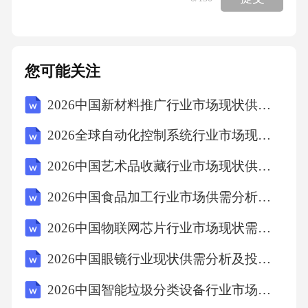
辉度调节旋钮沿逆时针方向转到底，使亮度减
到最小，然后再断开电源开关.(5)在观察荧屏上
您可能关注
的亮斑并进行调节时，亮斑的亮度要适中，不
能过亮.12.注意事项
2026中国新材料推广行业市场现状供需分析及投资评估规划分析研究报告
2026全球自动化控制系统行业市场现状供需分析及投资评估规划分析研究报告
(1)热电子仪器一般要避免频繁开机、关机，18
示波器的原理和使用示波器的原理和使用19偏
2026中国艺术品收藏行业市场现状供需分析及投资评估规划研究报告
转原理二、示波器的工作原理二、示波器的工
2026中国食品加工行业市场供需分析及品牌发展战略评估规划研究报告
作原理电子枪Y轴偏转荧光加速聚焦示波管+++
2026中国物联网芯片行业市场现状需求变化及投资风险评估分析报告
+1、电子束在电场中的偏转原理偏转板上无电
2026中国眼镜行业现状供需分析及投资评估规划分析研究报告
压时偏转板上有电压时再来偏转原理二、示波
器的工作原理二、示波器的工作原理电子枪Y轴
2026中国智能垃圾分类设备行业市场现状与投资评估报告
偏20三、实验原理