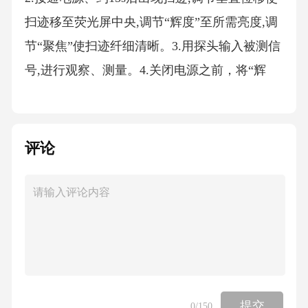
扫迹移至荧光屏中央,调节“辉度”至所需亮度,调
节“聚焦”使扫迹纤细清晰。3.用探头输入被测信
号,进行观察、测量。4.关闭电源之前，将“辉
度”按逆时针方向旋至最小。四、使用示波器的
基本步骤和注意事项1.使用前将下列控制器置17
12.注意事项
评论
(1)热电子仪器一般要避免频繁开机、关机，示
波器也是这样.(2)如果发现波形受外界干扰，可
将示波器外壳接地.(3)“Y输入”的电压不可太
高，以免损坏仪器，在最大衰减时也不能超过4
00V.“Y输入”导线悬空时，受外界电磁干扰出现
提交
干扰波形，应避免出现这种现象.(4)关机前先将
0
/150