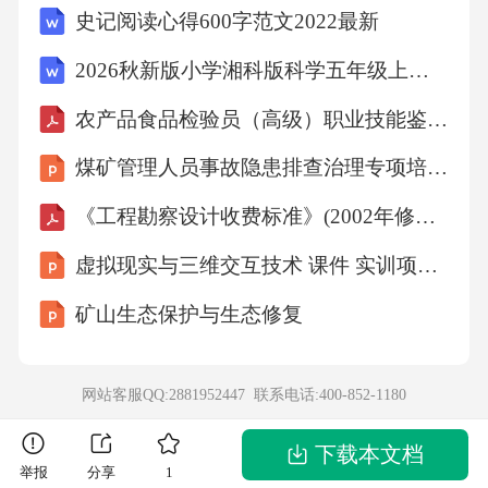
史记阅读心得600字范文2022最新
3.要能够显示波形，必须在水平偏转板（X轴）
2026秋新版小学湘科版科学五年级上册教学设计（附目录）适用于新课标
上加一扫描电压245.示波器显示波形实质：沿Y
农产品食品检验员（高级）职业技能鉴定考试题及答案
轴方向的简谐运动与沿X轴方向的匀速运动合成
的一种合运动
煤矿管理人员事故隐患排查治理专项培训课件
《工程勘察设计收费标准》(2002年修订本)
5.示波器显示波形实质：沿Y轴方向的简谐运动
虚拟现实与三维交互技术 课件 实训项目3 开发虚拟文旅虚拟交互项目的技术实操
与沿X轴方向的匀252.示波管结构图2.示波管结
构图263.水平扫描电压波形图注:这里显示的是
矿山生态保护与生态修复
实际的水平扫描电压波形,理想情况下的波形为
锯齿波.扫描电压波形在示波器上的显示图形3.
网站客服QQ:2881952447 联系电话:
400-852-1180
水平扫描电压波形图注:这里显示的是实际的水
下载本文档
平扫描电压波形274.示波器显示波形过程4.示波
举报
分享
1