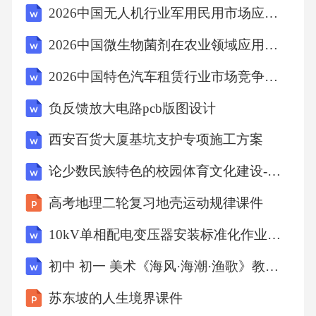
2026中国无人机行业军用民用市场应用拓展及政策环境分析报告
1.示波器的结构三、实验原理
2026中国微生物菌剂在农业领域应用推广与市场教育
2026中国特色汽车租赁行业市场竞争格局与投资机会评估分析
1.示波器的结构212.偏转电场控制电子束在视屏
负反馈放大电路pcb版图设计
上的轨迹
西安百货大厦基坑支护专项施工方案
偏转电压U与偏转位移Y（或X）成正比关系：U
论少数民族特色的校园体育文化建设-以伊宁县一中为例
Y2.偏转电场控制电子束在视屏上的轨迹UY223.
高考地理二轮复习地壳运动规律课件
只在竖直偏转板（Y轴）上加一正弦电压的情形
10kV单相配电变压器安装标准化作业指导书
3.只在竖直偏转板（Y轴）上加一正弦电压的情
初中 初一 美术《海风·海潮·渔歌》教学课件
形233.要能够显示波形，必须在水平偏转板（X
苏东坡的人生境界课件
轴）上加一扫描电压