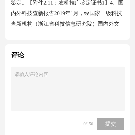
鉴定。【附件2.11：农机推广鉴定证书1】4、国
内外科技查新报告2019年1月，经国家一级科技
查新机构（浙江省科技信息研究院）国内外文
献查新结果显示，在驯化预冷、出库防结露、
物流减震与杀菌、冷害无损检测、物联网生鲜
评论
品感知等方面“除查新委托项目合作单位已申请
专利、软件著作权外及文献报道外，在所检国
内外其他文献中未见述及”。【附件2.2：科技查
新报告1】5、项目验收意见（1）国家科技支撑
计划“鲜活农产品产地低碳节能快速预冷技术”
（2012BAD38B01-2）、“鲜活农产品物流过程
品质评价体系”（2012BAD38B01-5）；（2）国
提交
0
/150
家农业科技成果转化“南方设施葡萄贮运保鲜技