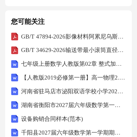
术中试与示范”（2013GB2C220538）；（3）国
家重大星火计划“果蔬产后贮藏加工技术集成与
您可能关注
示范推广”（2014GA125002）；（4）浙江省公
GB/T 47894-2026影像材料阿累尼乌斯型预测的试验方法
益研究项目“循环电解浓缩电位水在果蔬采后保
鲜中的应用研究”（2014C32033）；【附件2.4-
GB/T 34629-2026输送带最小滚筒直径的确定
2.8：验收证书1-5】6、第三方检测（1）鲜活农
七年级上册数学人教版第02章 整式加减测试卷（原卷版）
产品驯化预冷库：2015年通过农业部质检中心
【人教版2019必修第一册】高一物理2.时间 位移（教学设计）教案
整体检测，库温波动±0.2℃，不均匀性0.8℃，
制冷设备工作时间系数0.058，空库降温时间0.3
河南省驻马店市泌阳双语学校小学2027届数学三上期末综合测试试题含解析
8h（36.5℃降至4.1℃）、0.53h（36.5℃降至0.
湖南省衡阳市2027届六年级数学第一学期期末综合测试模拟试题含解析
1℃），融霜升温2.6℃，库体表面不凝露。【附
设备购销合同样本(范本)
件2.9：检测报告1】（2）移动式智能冷库：201
千阳县2027届六年级数学第一学期期末监测模拟试题含解析
7年通过农业部质检中心整体检测，空库降温时