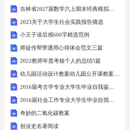
间1.95h（29.4℃降至-3.0℃），库温不均匀性0.
吉林省2027届数学六上期末经典模拟试题含解析
9℃，融霜升温2.7℃，库体表面不凝露。【附件
2023关于大学生社会实践报告摘选
2.10：检测报告2】7、社会评价技术成果的先进
小王子读后感600字精选范例
性、实用性得到社会广泛认可，《中国食品
报》、《浙江在线》、《宁波电视台》等先后
师徒传帮带通用心得体会范文三篇
报道。五、直接经济效益、推广应用情况和社
2022教师年度考核个人的总结5篇
会效益1、完成单位应用情况和直接经济效益
幼儿园活动设计教案幼儿园公开课教案20篇
（单位：万元）单位名称新增应用量新增销售
2016届考古学专业大学生毕业自我鉴定优秀范文
收入（单位：万元）新增税收（单位：万元）
新增利润（单位：万元）2016年2017年2018年2
2016届社会工作专业大学生毕业自我鉴定优秀范文
016年2017年2018年2016年2017年2018年2016年
奇妙的二氧化碳教案
2017年2018年天津新技术产业园区大远东制冷
创业史名著阅读
设备工程技术有限公司68200m372045m385520m