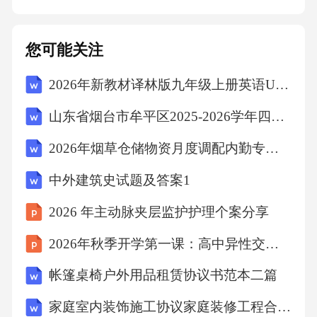
丧失是判断公司司法解散的标准2004年下半
年，简榕桂、郑宁、周森华三人协商决定组建
您可能关注
佛山市创沃泰环保建材〔以下简称创沃泰公
2026年新教材译林版九年级上册英语Unit 1 Know yourself Grammar 教案
司〕，公司的注册资本为50万元，由简榕桂出
山东省烟台市牟平区2025-2026学年四年级上学期期末语文试题（文字版含答案）
资25万元，占出资额50%；郑宁、周森华各出资
12.5万元，各占出资额25%。公司的法定代表人
2026年烟草仓储物资月度调配内勤专员烟草公司招聘考试笔试试题（含答案）
是简榕桂。2005年4月30日，三股东签名确认了
中外建筑史试题及答案1
创沃泰公司的资产负债表、损益表。上述会计
2026 年主动脉夹层监护护理个案分享
报表显示，从2005年1月至4月底，创沃泰公司
2026年秋季开学第一课：高中异性交往尺度
共发生亏损356478.83元。后来公司股东之间发
生了严重的矛盾与对立。2005年12月31日下
帐篷桌椅户外用品租赁协议书范本二篇
午，郑宁到创沃泰公司要求与简榕桂见面，未
家庭室内装饰施工协议家庭装修工程合同三篇