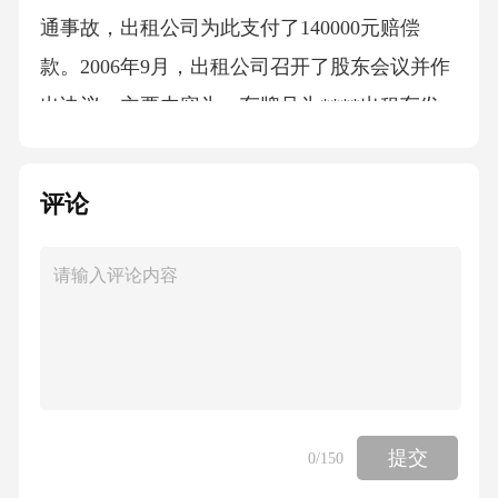
通事故，出租公司为此支付了140000元赔偿
款。2006年9月，出租公司召开了股东会议并作
出决议，主要内容为：车牌号为****出租车发
生事故的处理费用由某酒店承担，从其应得的
利润中扣除；某酒店所投入的23台出租车减少
评论
为7台，股权比例也做变更。为此，某酒店以出
租公司侵权为由诉至法院，请求判令撤销出租
公司作出的股东会决议，恢复某酒店在出租公
司的股权比例。案例分析2003年9月，某大学制
药厂、某实业、某酒店三家企业14〔三〕公司
是以股东投资为根底组成的社团法人1、社团法
人与财团法人2、社团法人与一人公司公司法课
提交
0
/150
件(使用版)15案例分析-人合性和资合性要素的