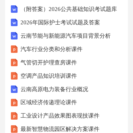
能见到简本人，遂留下一纸通知，要求简务必
（附答案）2026公共基础知识考试题库
于2006年1月10日前与其联系见面，以协商公司
事宜，否那么，将在春节前后将所有设备全部
2026年国际护士考试试题及答案
搬走或处理。事后经双方证实，郑宁并未因此
云南节能与新能源汽车项目背景分析
而见到简榕桂本人。至2006年1月，创沃泰公司
汽车行业分类和分析课件
便已停产。为使公司和股东的权益不受损失，
气管切开护理查房课件
原告简榕桂遂以其他两位股东郑宁和周森华为
被告，于2006年1月10日向广东省佛山市禅城区
空调产品知识培训课件
人民法院提起诉讼，诉请判令原、被告三股东
云南高原电力装备行业概况
设立的创沃泰公司立即解散；判令公司股东限
区域经济传递理论课件
期组成清算组对公司进展清算。案件受理后，
工业设计产品效果图表现技课件
该院追加了创沃泰公司作为第三人参加诉讼。
佛山市禅城区人民法院依照公司法第一百八十
最新智慧物流园区解决方案课件