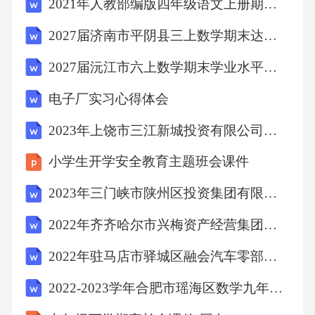
2021年人教部编版四年级语文上册期中考试卷()
中班：1．别人对自己讲话时能回应。大班：
1．别人讲话时能积极主动地回应。2.能根据谈
2027届济南市平阴县三上数学期末达标检测模拟试题含解析
话对象和需要，调整说话的语气。3.懂得按次序
2027届沅江市六上数学期末学业水平测试试题含解析
轮流讲话，不随意打断别人。4.能依据所处情境
电子厂实习心得体会
使用恰当的语言。如在别人难过时会用
2023年上饶市三江新城投资有限公司招聘笔试题库及答案解析
恰当的语言表示安语言（一）倾听与表达目标1
小学生开学安全教育主题班会课件
认真听并能听懂常用语言
2023年三门峡市陕州区投资集团有限公司招聘笔试题库及答案解析
目标2愿意讲话并能清楚地表达
2022年齐齐哈尔市兴梅资产经营集团有限公司招聘笔试试题及答案解析
2022年驻马店市驿城区融会汽车零部件园区管理有限公司招聘笔试试题及答案解析
目标3具有文明的语言习惯建议：在班级保教工
2022-2023学年合肥市瑶海区数学九年级第一学期期末学业质量监测试题含解析
作计划，准确体现对不同年龄