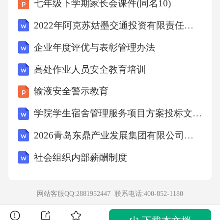
七年级下学期家长会课件(同名10)
段幼儿语言“表达”的学习与发展目标！小班：
2022年阿克苏姑墨交通投资有限责任公司招聘笔试试题及答案解析
1．与别人讲话时知道眼睛要看着对方。语言
（一）倾听与语言（二）阅读与书写准备
企业年度评优与表彰管理办法
高处作业人员安全教育培训
目标1喜欢听故事，看图书
输液安全警示教育
思考：如何创设适宜的、支持性阅读环境？环
学院学生宿舍管理服务项目方案投标文件（技术方案）
境中文字是否可以出现？语言（二）阅读与书
2026青岛东鼎产业发展集团有限公司招聘笔试备考题库及答案解析
写准备
社会组织内部薪酬制度
目标1喜欢听故事，看图书
网站客服QQ:2881952447 联系电话:
400-852-1180
思支持性阅读环境——图文并茂的标识支持性