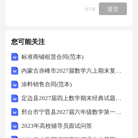
提交
0
/150
1．在集体中语言（一）倾听与表达
目标1认真听并能听懂常用语言
您可能关注
目标2愿意讲话并能清楚地表达
标准商铺租赁合同(范本)
内蒙古赤峰市2027届数学六上期末复习检测模拟试题含解析
语言（一）倾听与表达
涂料销售合同(范本)
目标1认真听并能听懂常用语言
定边县2027届四上数学期末经典试题含解析
目标小班：1．与别人讲话时知道眼睛要看着对
邢台市宁晋县2027届六年级数学第一学期期末达标检测模拟试题含解析
方。
2023年高校辅导员面试问答