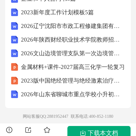
2023新年度工作计划模板5篇
宫阙（què）吮吸（yǔn）鏖战（áo）凌晨（lín
2026辽宁沈阳市市政工程修建集团有限公司招聘7人笔试模拟试题及答案详解
g）
2026年陕西财经职业技术学院教师招聘（39人）笔试备考题库及答案详解
B．锃亮（zèng）
2026文山边境管理支队第一次边境管控专职辅警招聘（120人）考试备考题库及答案详解
金属材料+课件-2027届高三化学一轮复习
眸子（mǔ）弹琴（tán）
2023版中国绝经管理与绝经激素治疗指南解读课件
河畔（pán）瞭望（liáo）C．吓煞（shà）蜷曲
2026年山东省聊城市重点学校小升初入学分班考试语文考试试题及答案
（quán）鸟瞰（kàn）
网站客服QQ:2881952447 联系电话:
400-852-1180
音乐（yuè）鸟喙（hùi）D．惬意（qiè）衣冠
（guān）松散（sàn）炽热（zhì）
下载本文档