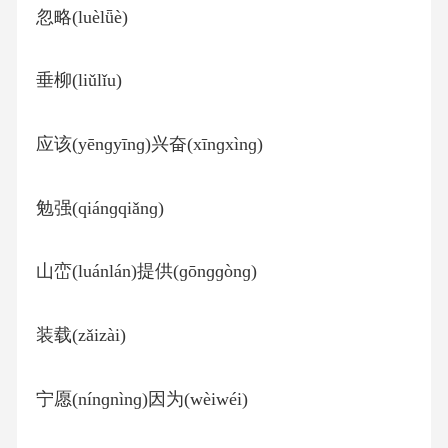
忽略(luèlǖè)
垂柳(liǔlǐu)
应该(yēnɡyīnɡ)兴奋(xīnɡxìnɡ)
勉强(qiánɡqiǎnɡ)
山峦(luánlán)提供(ɡōnɡɡònɡ)
装载(zǎizài)
宁愿(nínɡnìnɡ)因为(wèiwéi)