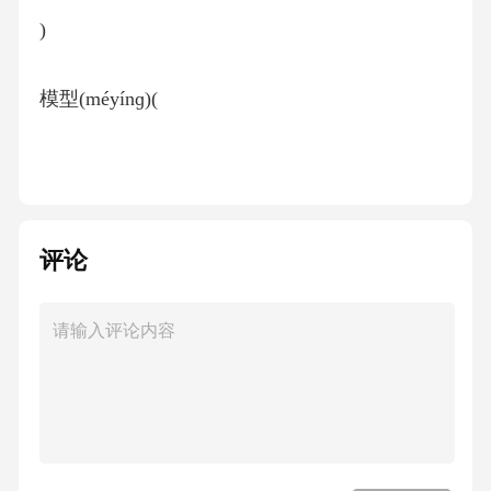
)
模型(méyínɡ)(
)
绚丽(xùnlì)(
评论
)
解剖(jiěpāo)(
)