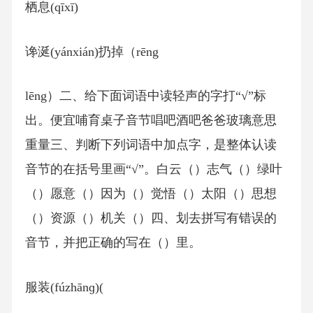
栖息(qīxī)
谗涎(yánxián)扔掉（rēng
lēng）二、给下面词语中读轻声的字打“√”标
出。便宜哺育桌子音节唱吧酒吧爸爸玻璃意思
重量三、判断下列词语中加点字，是整体认读
音节的在括号里画“√”。白云（）志气（）绿叶
（）愿意（）因为（）觉悟（）太阳（）思想
（）资源（）机关（）四、划去拼写有错误的
音节，并把正确的写在（）里。
服装(fúzhānɡ)(