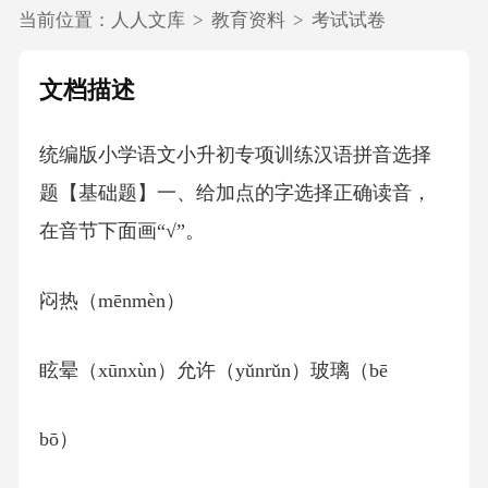
当前位置：
人人文库
>
教育资料
>
考试试卷
文档描述
统编版小学语文小升初专项训练汉语拼音选择
题【基础题】一、给加点的字选择正确读音，
在音节下面画“√”。
闷热（mēnmèn）
眩晕（xūnxùn）允许（yǔnrǔn）玻璃（bē
bō）