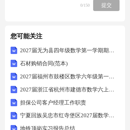
提交
0
/150
游览(yióulǎn)(
)
您可能关注
奖券(jiǎnɡjuàn)(
2027届无为县四年级数学第一学期期末学业质量监测模拟试题含解析
)五、给下面的词选择正确的读音，加上横线。
石材购销合同(范本)
火药（①huóyuè
2027届福州市鼓楼区数学六年级第一学期期末学业水平测试模拟试题含解析
2027届浙江省杭州市建德市数学六上期末统考模拟试题含解析
②wǒyào
担保公司客户经理工作职责
③huǒyào）详细（①shěng
宁夏回族吴忠市红寺堡区2027届数学六年级第一学期期末质量检测试题含解析
shì②xiángxì
地铁顶岗实习报告总结