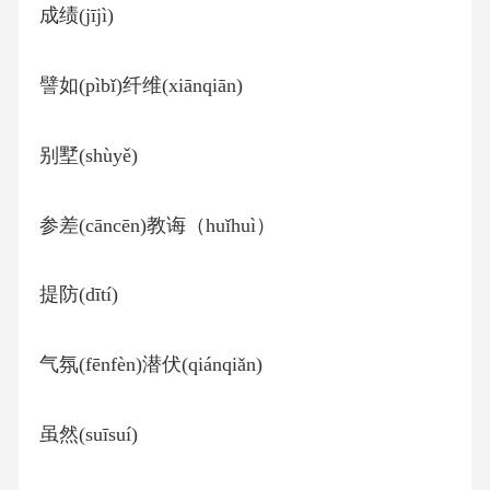
成绩(jījì)
譬如(pìbǐ)纤维(xiānqiān)
别墅(shùyě)
参差(cāncēn)教诲（huǐhuì）
提防(dītí)
气氛(fēnfèn)潜伏(qiánqiǎn)
虽然(suīsuí)