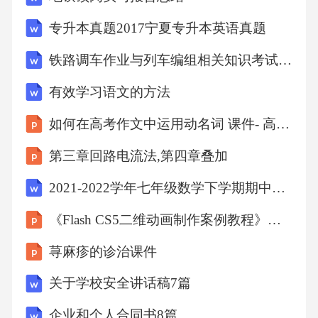
专升本真题2017宁夏专升本英语真题
③shēngshì）时间（①shíjiàn
铁路调车作业与列车编组相关知识考试试卷
②shíjiān
有效学习语文的方法
如何在高考作文中运用动名词 课件- 高三英语一轮复习
③shízhàn）美丽（①měilǐ
第三章回路电流法,第四章叠加
②mǐlì
2021-2022学年七年级数学下学期期中试卷-附答案
《Flash CS5二维动画制作案例教程》第七模块 多媒体与脚本交互
③měilì）
荨麻疹的诊治课件
【提高题】选择题。(把表示正确答案的字母填
关于学校安全讲话稿7篇
在括号里)1．下列词语中加点字读音全对的一组
企业和个人合同书8篇
是（）A．屋脊（jī）