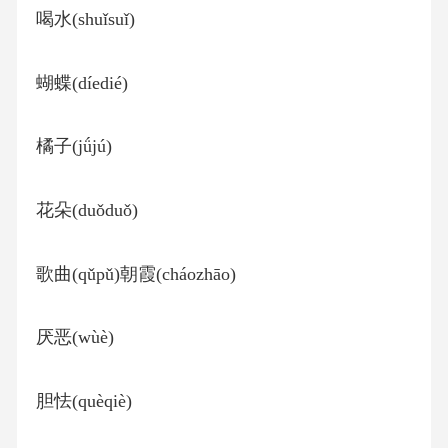
喝水(shuǐsuǐ)
蝴蝶(díedié)
橘子(jǘjú)
花朵(duǒduǒ)
歌曲(qǔpǔ)朝霞(cháozhāo)
厌恶(wùè)
胆怯(quèqiè)