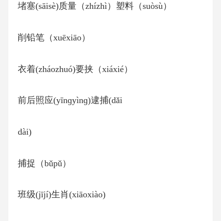
堵塞(sāisè)质量（zhízhì）塑料（suòsù）
削铅笔（xuēxiāo）
衣着(zháozhuó)要挟（xiáxié）
前后照应(yīnɡyìnɡ)逮捕(dǎi
dài)
捕捉（bǔpǔ）
班级(jījí)生肖(xiāoxiào)