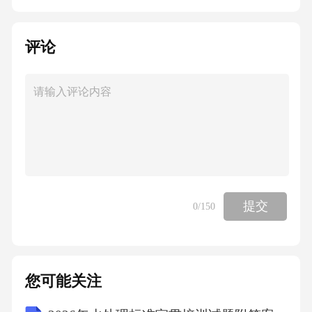
2术语和定义
评论
21食品接触用纸和纸板材料及制品
.
在正常使用条件下各种已经或预期可能与食品
或食品添加剂以下简称食品接触或其成分可能
提交
0
/150
,(),
转移到食品中的纸和纸板材料及制品包括涂蜡
您可能关注
纸硅油纸和纸浆模塑制品等