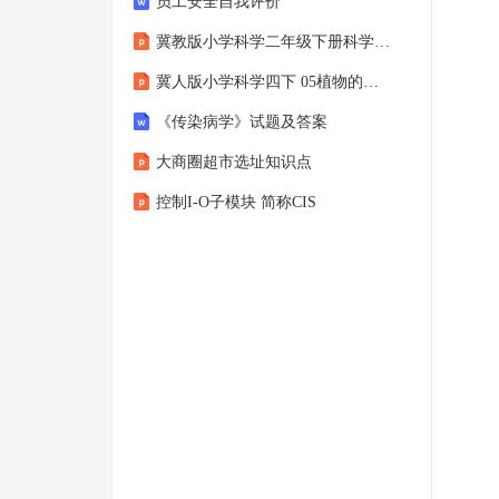
员工安全自我评价
冀教版小学科学二年级下册科学擂台单元第14课-制作校园模型（二）
冀人版小学科学四下 05植物的器官冀人版
《传染病学》试题及答案
大商圈超市选址知识点
控制I-O子模块 简称CIS