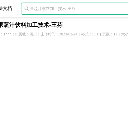
费文档

果蔬汁饮料加工技术-王芬
1***
IP属地：四川
上传时间：2023-02-24
格式：PPT
页数：17
大小