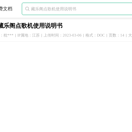
费文档

藏乐阁点歌机使用说明书
：枕***
IP属地：江苏
上传时间：2023-03-06
格式：DOC
页数：14
大