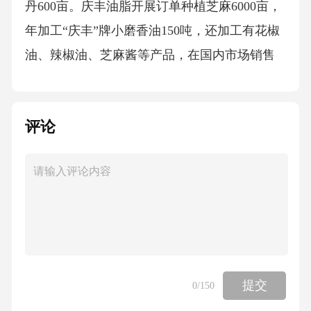
丹600亩。庆丰油脂开展订单种植芝麻6000亩，
年加工“庆丰”牌小磨香油150吨，还加工有花椒
油、辣椒油、芝麻酱等产品，在国内市场销售
供不应求。“秦蕾”牌金银茶已注册上市,进步了
金银花附加值，实现年产值300余万元。目前，
评论
魔芋、中药材、皂角等产业虽然规模小，但开
展前景较为可观。二、存在的困难和问题虽然
我镇农业产业开展获得了一定成效，但当前农
业产业开展也面临着不少困难与问题。(一)农业
产业化程度较低，农业根底设施不能满足产业
开展需要。近年来，我镇虽然在农村根底设施
上投入了不少资金，建立了一大批根底设施工
提交
0
/150
程，但从现代农业消费来看，根底设施薄弱，