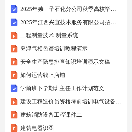
无公害促产增产方法很难替代化肥农药极端增
2025年独山子石化分公司秋季高校毕业生招聘（210人）笔试历年难易错考点试卷带答案解析
产方式，修田造地以土养地的优良传统无法战
2025年江西兴宜技术服务有限公司招聘5人笔试历年常考点试题专练附带答案详解
胜急功近利人为降低土地地力的行为，导致产
工程测量技术-测量系统
业开展科技含量低，无法适应产业开展要求，
仍无法摆脱天气、气候等自然因素对产业开展
岛津气相色谱培训教程演示
的影响。加之目前我镇产业开展正处于晋级转
安全生产隐患排查知识培训演示文稿
型期，科技对产业开展的推动作用就显得更为
如何运营线上店铺
重要。(三)局部农户思想相对保守，创新才能
学前班下学期班主任工作计划范文
差，进入市场的主动性不强。随着改革开放的
深化推进，群众思想观念的不断转变，施行连
建设工程造价员资格考前培训电气设备安装工程计价
片种植和规模养殖成为了产业开展的一种必然
建筑消防设备工程课件二
趋势。但受传统思想和观念的影响，局部群众
建筑电器识图
承受新事物、新知识才能不强，缺乏创新才