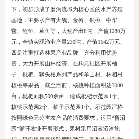
下，初步形成了磨沟流域为核心区的水产养殖
基地，主要水产有大鲵、金樽、银樽、中华
鳖、鲤鱼、草鱼等，大鲵产出8吨，产值1280万
元，全镇实现渔业产量230吨，产值1642万元。
四是注重打造林果产业品牌。充分利用优势
资，大力开展山林经济。在构元社区开展柚
子、枇杷、狮头柑系列产品和羊山村、林相村
核桃等果品，截至目前，核桃种植面积达3000
亩，枇杷面积500余亩，建成枇杷示范园1个、
核桃示范园2个、柚子示范园1个。示范园严格
按照绿色无公害农产品的消费要求，运用“畜沼
园”循环农业开展形式，果树采用沼液沼渣施