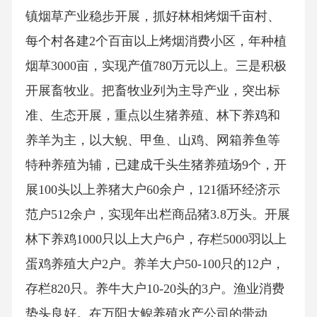
镇烟草产业稳步开展，抓好林相烤烟千亩村、
每个村各建2个百亩以上烤烟消费小区，年种植
烟草3000亩，实现产值780万元以上。三是积极
开展畜牧业。把畜牧业列为主导产业，突出标
准、生态开展，重点以生猪养殖、林下养鸡和
养羊为主，以大鲵、甲鱼、山鸡、网箱养鱼等
特种养殖为辅，已建成千头生猪养殖场9个，开
展100头以上养猪大户60余户，121循环经济示
范户512余户，实现年出栏商品猪3.8万头。开展
林下养鸡1000只以上大户6户，存栏5000羽以上
蛋鸡养殖大户2户。养羊大户50-100只的12户，
存栏820只。养牛大户10-20头的3户。渔业消费
势头良好。在万阳大鲵养殖水产公司的带动