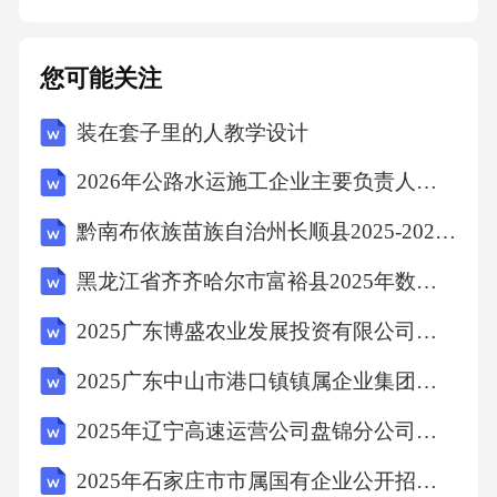
大局部耕地为陡坡地，水田旱地仅占1.8万亩耕
地的30%左右，土地抗旱保土和生长才能差，水
您可能关注
利设施不到位，存在靠天吃饭的现状。加之我
装在套子里的人教学设计
镇山大人稀，通过历届党委、政府和各级各部
门的努力，全镇入村公路虽然覆盖了100%，但
2026年公路水运施工企业主要负责人考试题库（附答案）
到组路未硬化路况条件差，许多地方无法正常
黔南布依族苗族自治州长顺县2025-2026学年数学四下期末统考试题（含答案）
通行，消费出来的农产品无法运输出来，严重
黑龙江省齐齐哈尔市富裕县2025年数学三年级第二学期期中统考模拟试题（含答案解析）
制约了我镇农业产业安康快速开展。(二)科技程
度低，技术力量薄弱，无法适应产业开展要
2025广东博盛农业发展投资有限公司招聘拟聘用笔试历年常考点试题专练附带答案详解
求。当前农业产业虽然在向园区化、科技型、
2025广东中山市港口镇镇属企业集团招聘员工1人笔试历年常考点试题专练附带答案详解
现代化产业方向开展，但由于自身技术力量薄
2025年辽宁高速运营公司盘锦分公司招聘30人笔试历年常考点试题专练附带答案详解
弱、劳动者素质较低及技术效劳体制不健全，
2025年石家庄市市属国有企业公开招聘应届毕业生223人笔试历年难易错考点试卷带答案解析
新型科学化耕作很难代替传统耕作手段，有机