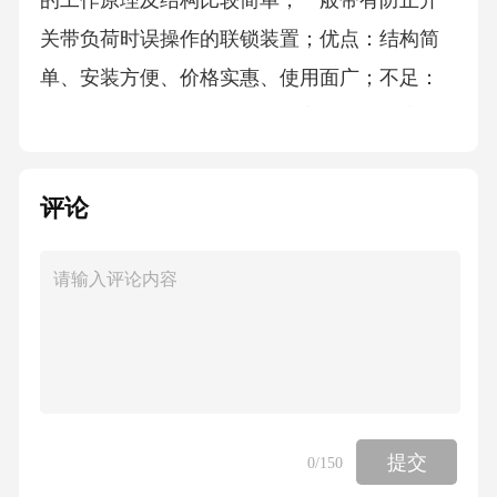
的工作原理及结构比较简单，一般带有防止开
关带负荷时误操作的联锁装置；优点：结构简
单、安装方便、价格实惠、使用面广；不足：
无灭弧能力，对设备维护要求高，操作难度
大。跌落熔断器：跌落式熔断器适用于交流50H
z，额定电压10kV的电力系统中，作输配电线路
评论
和电力变压器的过载和短路保护以及分、合额
定负荷电流之用，在10kV线路中应用广泛，功
能类似于隔离开关，在其基础上多了保护作
用，在基站市电设备保护中，熔丝选择不宜超5
A。高压负荷开关：
10kV高压负荷开关是一种功能介于高压断路器
提交
0
/150