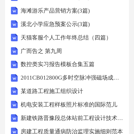
断开点，大部分断路器不具隔离功能，也有少
海滩游乐产品营销方案(3篇)
数断路加装了隔离刀闸。4、隔离开关不具备保
护功能，负荷开关的保护一般是加熔断器保
溪北小学应急预案公示(3篇)
护，只有速断和过流保护。5、断路器的开断容
天猫客服个人工作年终总结（四篇）
量可以在制造过程中做的很高，主要是依靠加
广而告之 第九周
电流互感器配合二次设备来保护，可具有短路
保护、过载保护、漏电保护等功能，在故障率
数控类实习报告模板合集五篇
高、雷电高发区等地方，使用居多。
2011CB012800G多时空脉冲强磁场成形制造基础研究
某道路工程施工组织设计
低压配电系统防雷器具：避雷器实质上是一种
放电器，并联连接在被保护设备附近，避雷器
机电安装工程样板照片标准的国际范儿
的击穿电压要比被保护设备的低。当过电压波
新建铁路晋豫段总体站前工程设计技术交底材料
沿线路入侵并超过避雷器的放电电压时，避雷
房建工程质量通病防治监理实施细则范本