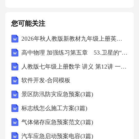
和高压隔离开关之间的设备，常用于控制变压
器一次电流；其具有简单的灭弧装置，因而能
通断一定的负荷电流和过负荷电流，但是它不
您可能关注
能断开短路电流，所以它一般与高压熔断器串
2026年秋人教版新教材九年级上册英语Unit 7单元测试A卷（含答案）
联使用，借助熔断器来进行短路保护。
高中物理 加强练习第五章 53.卫星的“追及相遇”问题
市电设备材料负荷开关、隔离开关和断路器的
人教版七年级上册数学 讲义 第12讲 一元一次方程的实际应用讲义+练习（学生版）
区别：1、负荷开关是可以带负荷分断的，有自
软件开发-合同模板
灭弧功能，但它的开断容量很小很有限。2、隔
景区防汛防灾应急预案(3篇)
离开关一般是不能能带负荷分断的，结构上没
有灭弧罩，但也有能分断负荷的隔离开关，只
标志线怎么施工方案(3篇)
是结构上与负荷开关不同，相对来说简单一
气体储存应急预案范文(3篇)
些。3、负荷开关和隔离开关，都可以形成明显
汽车应急启动预案电容(3篇)