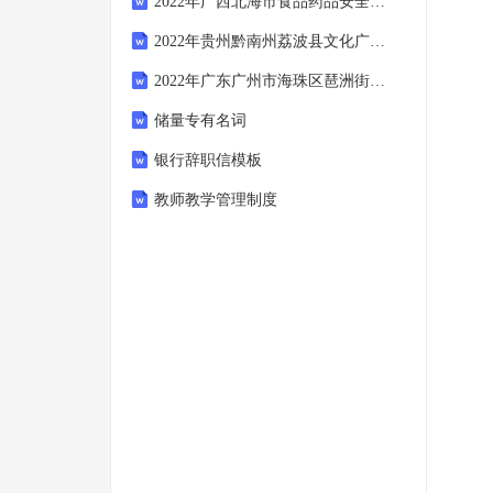
2022年广西北海市食品药品安全信息与监控中心招聘笔试备考题库及答案解析
2022年贵州黔南州荔波县文化广电和旅游局引进急需紧缺专业人才笔试备考题库及答案解析
2022年广东广州市海珠区琶洲街道招聘雇员(协管员)6人笔试备考题库及答案解析
储量专有名词
银行辞职信模板
教师教学管理制度