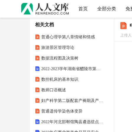
首页
全部分类
免
相关文档
上传人
普通心理学第八章情绪和情感
旅游景区管理导论
数据流程图及决策树
2022-2023学年湖南省醴陵市第三中学八年级物理第二学期期中学业水平测试模拟试题含解析
数控机床的基本知识
教师口语概述
妇产科学第二版配套产褥期及产褥期疾病
普通遗传学染色体变异
2022年河北邯郸馆陶县遴选驻点招商工作人员18人笔试备考题库及答案解析