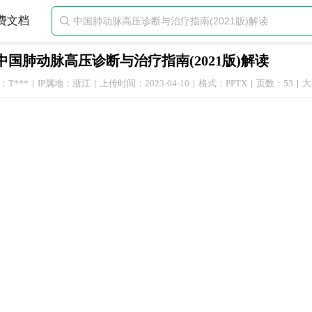
费文档

中国肺动脉高压诊断与治疗指南(2021版)解读
：T***
IP属地：浙江
上传时间：2023-04-10
格式：PPTX
页数：53
大