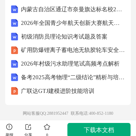
有限公司中国路桥工程有限责任公司黑龙江省
内蒙古自治区通辽市奈曼旗达标名校2023年初中数学毕业考试模拟冲刺卷含解析
中
2026年全国青少年航天创新大赛航天知识竞赛试题及答案
()、、、
初级消防员理论知识考试题及答案
矿用防爆锂离子蓄电池无轨胶轮车安全技术要求培训
信路桥材料有限公司河南豫美建设工程检测有
2026年村级污水助理笔试高频考点解析
限公司安徽省建筑工程质量监督检测站中建新
疆建
备考2025高考物理“二级结论”精析与培优争分练讲义-01 共点力平衡（教师版）
广联达GTJ建模进阶技能培训
、、、
工集团有限公司中建三局集团华南有限公司宁
网站客服QQ:2881952447 联系电话:
400-852-1180
波市城市基础设施建设开发有限公司中建一局
下载本文档
集
举报
分享
0