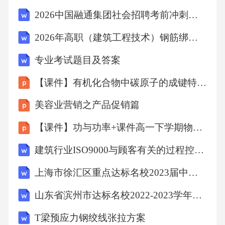
2026中国融通集团社会招聘考前冲刺试卷【综合卷】附答案详解
协会广西壮族自治区建筑科学研究设计院广西
恒宁建筑工程质量检测有限责任公司深圳大学
2026年高职（建筑工程技术）钢筋绑扎施工综合测试试题及答案
中国
专业考试题目及答案
【课件】有机化合物中碳原子的成键特点高一下学期化学人教版（2019）必修第二册
、、、、
美容业营销之产品促销篇
国检测试控股集团股份有限公司西安银马实业
【课件】功与功率+课件高一下学期物理人教版（2019）必修第二册
发展有限公司青海宝恒绿色建筑产业股份有限
建筑行业ISO9000与顾客有关的过程控制程序(标准范本)
公司
上海市徐汇区重点达标名校2023届中考联考数学试题含解析
、、、
山东省滨州市达标名校2022-2023学年中考数学全真模拟试卷含解析
中建科技济南有限公司中建二局第三建筑工程
T梁预应力钢绞线张拉方案