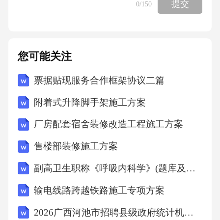
提交
0
/150
(SAC/TC285)。
您可能关注
本文件起草单位中国国检测试控股集团西安有
限公司中铁二十五局集团第二工程有限公司
票据贴现服务合作框架协议二篇
附着式升降脚手架施工方案
:、、
厂房配套宿舍装修改造工程施工方案
安徽维东建材股份有限公司珠海市振业混凝土
售楼部装修施工方案
有限公司安徽省建筑科学研究设计院中国建筑
副高卫生职称《呼吸内科学》(题库及答案)
砌块
输电线路跨越铁路施工专项方案
、、、
2026广西河池市招聘县级政府统计机构统计协管员（协统员）26人模拟试卷附答案详解（考试直接用）