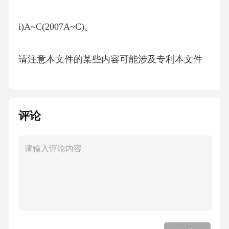
i)A~C(2007A~C)。
请注意本文件的某些内容可能涉及专利本文件
的发布机构不承担识别专利的责任
。。
评论
本文件由中国建筑材料联合会提出
。
本文件由全国墙体屋面及道路用建筑材料标准
化技术委员会归口