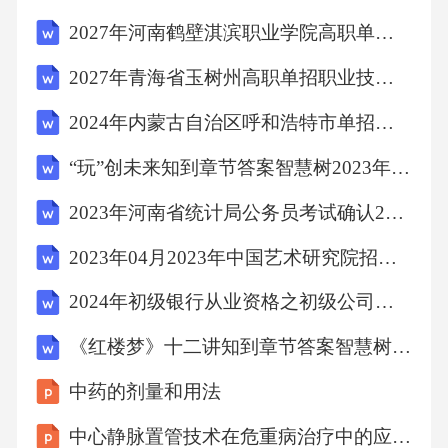
w中去，供应用程序或其他设备使用
2027年河南鹤壁淇滨职业学院高职单招职业适应性测试考试模拟试卷【模拟题】附答案详解
以下哪一项不属于阿里云LinkPlatform提供的设
2027年青海省玉树州高职单招职业技能考试题库附参考答案详解（B卷）
备管理服务？
2024年内蒙古自治区呼和浩特市单招综合素质考试模拟试卷及参考答案详解【B卷】
“玩”创未来知到章节答案智慧树2023年云南师范大学
参考答案:
2023年河南省统计局公务员考试确认2笔试参考题库附答案详解
流数据分析
2023年04月2023年中国艺术研究院招考聘用应届生笔试参考题库附答案详解
2024年初级银行从业资格之初级公司信贷真题练习试卷B卷附答案
以下哪一项不是中国移动OneNET平台的组件？
《红楼梦》十二讲知到章节答案智慧树2023年安徽师范大学
参考答案:
中药的剂量和用法
设备影子
中心静脉置管技术在危重病治疗中的应用与护理