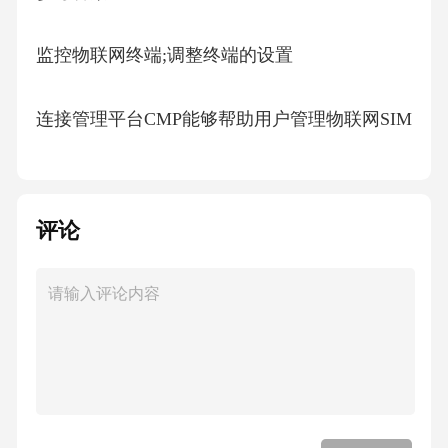
监控物联网终端;调整终端的设置
连接管理平台CMP能够帮助用户管理物联网SIM
卡，同时还可以查询终端的通信连接状态以及
流量使用等。
评论
参考答案:
对
各大公司推出的物联网平台在功能上均完全一
致，例如阿里云LinkPlatform与百度物接入Hu