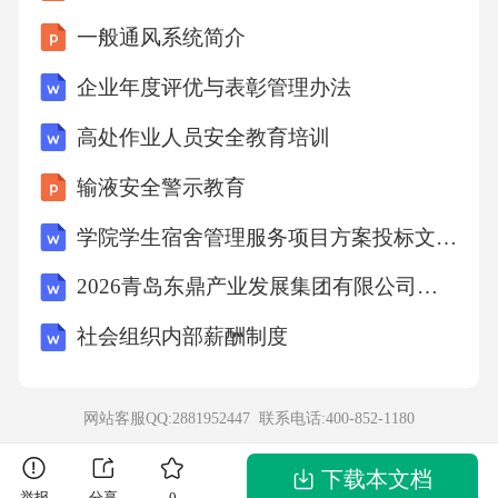
一般通风系统简介
以下哪些是使用百度物接入IoTHub搭建物联网
企业年度评优与表彰管理办法
应用的优势？
高处作业人员安全教育培训
参考答案:
输液安全警示教育
对海量设备与云端安全可靠的双向连接的支持;
学院学生宿舍管理服务项目方案投标文件（技术方案）
实现对亿级并发连接和消息数的支持;无缝对接
2026青岛东鼎产业发展集团有限公司招聘笔试备考题库及答案解析
到天工平台和百度智能云的各项产品和服务
社会组织内部薪酬制度
一般认为，完整的物联网系统，包含哪些层
级？
网站客服QQ:2881952447 联系电话:
400-852-1180
下载本文档
参考答案:
举报
分享
0