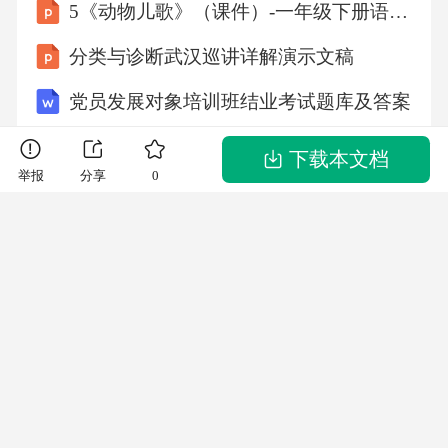
5《动物儿歌》（课件）-一年级下册语文统编版
分类与诊断武汉巡讲详解演示文稿
党员发展对象培训班结业考试题库及答案
DBS教材11大部屋系统
下载本文档
举报
分享
0
【《中厚板矫直机结构设计》17000字（论文）】
锅炉事故应急预案演练方案
新入职体育教师教学常规培训内容
喷涂产品返工处理方案
网站客服QQ:2881952447 联系电话:
400-852-1180