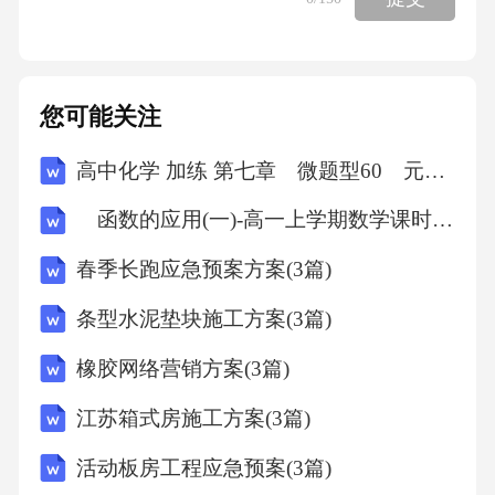
大的宣泄口，必须“一吐为快，不吐不快”，在网
络上哪怕发表了不适当的言论，因为网络上的
信息是海量的，而且也无法识别出不良言论究
您可能关注
竟是现实社会中谁发出的，所以也不必担心会
高中化学 加练 第七章 微题型60 元素周期律
对此承担社会责任或法律责任。（二）网民行
为的非理性根据《2019年中国互联网发展统计
函数的应用(一)-高一上学期数学课时作业人教版A版（含解析）
报告》，截至2019年6月，中国互联网用户已达
春季长跑应急预案方案(3篇)
8.54亿，比2018年底增加2598万。互联网普及率
条型水泥垫块施工方案(3篇)
达到61.2%，比2018年底提高1.6个百分点。从网
民的年龄结构来看，我国网民以青少年、青年
橡胶网络营销方案(3篇)
和中年人为主，10-39岁的网民占网民总数的70.
江苏箱式房施工方案(3篇)
8%。其中，20-29岁网民比例最高，达到27.
活动板房工程应急预案(3篇)
9%。10-19岁和30-39岁网民比例分别为18.2%和