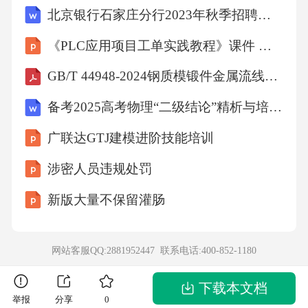
北京银行石家庄分行2023年秋季招聘工作人员笔试历年难、易错考点试题含答案解析
少进行理性缜密的逻辑分析，容易被带有暗示
性的表达带节奏，用激烈且犀利的话语对事件
《PLC应用项目工单实践教程》课件 模块6 函数、函数块、数据块及应用
进行评判是非对错。总的来说，就是缺乏理性
GB/T 44948-2024钢质模锻件金属流线取样要求及评定
的思考，易躁易怒。（三）内容把关的缺位网
备考2025高考物理“二级结论”精析与培优争分练讲义-01 共点力平衡（教师版）
络暴力的起点往往是一篇帖子，当事人发表了
广联达GTJ建模进阶技能培训
自己亲身经历或亲眼所见的事件经过，网友们
最初以朴素善良的感情和基本的道德观对帖子
涉密人员违规处罚
进行评论与转发，其实单靠转发与评论是无法
新版大量不保留灌肠
引起轩然大波的。但是当某一帖子吸引了一定
数量的转发或评论之后，帖子的内容又违背了
网站客服QQ:2881952447 联系电话:
400-852-1180
大多数人的道德观时又或者媒体或某些有一定
影响力的公众人物进行报道或转发之后，往往
下载本文档
举报
分享
0