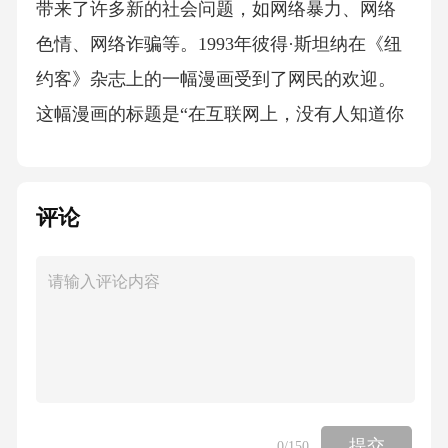
带来了许多新的社会问题，如网络暴力、网络
色情、网络诈骗等。1993年彼得·斯坦纳在《纽
约客》杂志上的一幅漫画受到了网民的欢迎。
这幅漫画的标题是“在互联网上，没有人知道你
是一只狗”。在现实世界中，人们总是以自己的
真实身份说话，并且受到道德和舆论的限制，
评论
亲朋好友、领导或下属等的监督，需要对自己
发表的言论负责，也就是说在现实社会中责任
风险较高，而在现实生活中大家都会选择谨言
慎行。而在网络上，由于网络本身的匿名性，
大家发表言论时不必担心别人知道“我是谁”，甚
至对于一些在现实生活中“敢怒不敢言”的问题，
一到了网络这个虚拟世界就仿佛找到了一个巨
提交
0
/150