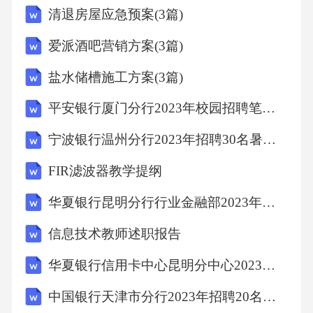
清退房屋应急预案(3篇)
24.7%。根据教育背景结构,互联网用户的比例在
初中和高中/中专/技校分别是38.1%和23.8%,和
爱派酒吧营销方案(3篇)
互联网用户的比例获得学士学位和学士学位或
盐水储槽施工方案(3篇)
以上分别是10.5%和9.7%。从网民的职业结构来
平安银行厦门分行2023年校园招聘笔试历年难、易错考点试题含答案解析
看，学生在中国网民中所占比例最高，为26.
0%。其次是自由职业者(20.0%);企业和公司的管
宁波银行温州分行2023年招聘30名暑期实习生笔试历年难、易错考点试题含答案附详解
理人员和一般人员的比例为11.8%;在收入方面，
FIR滤波器教学提纲
53.3%的网民月收入在5000元以下，27.2%的网
华夏银行昆明分行行业金融部2023年招聘人员笔试历年难、易错考点试题含答案带详解
民月收入在5000元以上。从这个报告的网民结
信息技术教师述职报告
构图我们可以发现，中国网民的特点是年轻
化、低学历化和低收入化。这样的特性就决定
华夏银行信用卡中心昆明分中心2023年招聘17人笔试历年难、易错考点试题含答案解析
了网民使用网络的娱乐化、情绪化倾向，喜欢
中国银行天津市分行2023年招聘20名实习生笔试历年难、易错考点试题含答案附详解
追求新鲜刺激博人眼球的信息，接收信息时较