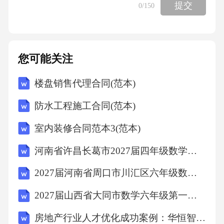
提交
0
/150
算：25×4＝100125×8＝1000二、加法交换律简
算例子：三、加法结合律简算例子：50+98+504
88+40+60＝50+50+98＝488+（40+60）＝100+98
您可能关注
＝488+100＝198＝588四、乘法交换律简算例
楼盘销售代理合同(范本)
子：五、乘法结合律简算例子：25×56×499×125
×8＝25×4×56＝99×（125×8）＝100×56＝99×100
防水工程施工合同(范本)
0＝5600＝99000一、常见乘法计算：19六、乘
室内装修合同范本3(范本)
法分配律简算例子：（1）分解式（2）合并式
河南省许昌长葛市2027届四年级数学第一学期期末监测模拟试题含解析
25×（40+4）135×12—135×2＝25×40+25×4＝135
2027届河南省周口市川汇区六年级数学第一学期期末达标检测试题含解析
×（12—2）＝1000+100＝135×10＝1100＝1350
2027届山西省大同市数学六年级第一学期期末质量跟踪监视模拟试题含解析
六、乘法分配律简算例子：20
房地产行业人才优化成功案例：华恒智信破解薪酬竞争力不足