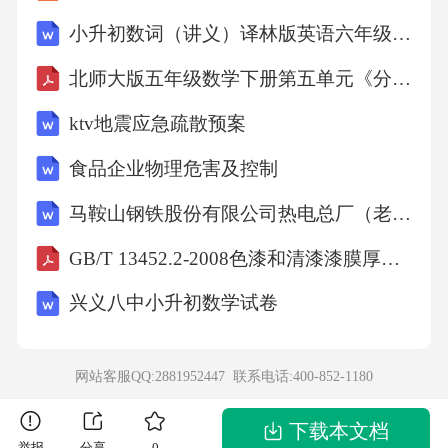
减法简便运算例子：22其它简便运算例子：
小升初数词（讲义）译林版英语六年级下册
256—58+44250÷8×4
北师大版五年级数学下册第五单元《分数除法》单元测试卷（含答案）
ktv地震应急疏散预案
=256+44—58=250×4÷8
食品企业物理危害及控制
=300—58
马鞍山钢铁股份有限公司热电总厂（老区）煤粉锅炉掺烧工业污泥改造项目环境影响报告书
GB/T 13452.2-2008色漆和清漆漆膜厚度的测定
=1000÷8
兴义八中小升初数学试卷
=242
网站客服QQ:2881952447 联系电话:
400-852-1180
=125
下载本文档
举报
分享
0