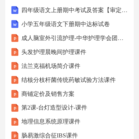
6．连减：a-b-c＝a-(b＋c)简便运算例子：528-65
四年级语文上册期中考试及答案【审定版】
-35528-（150+128）7．连除：a÷b÷c＝a÷(b×c)简
小学五年级语文下册期中达标试卷
便运算例子：
成人脑室外引流护理-中华护理学会团体标准（2026版）深度解读
3200÷25÷4
头发护理晨晚间护理课件
法兰克福机场简介课件
21连续减法简便运算例子：528—65—35528—8
9—128528—（150+128）=528—（65+35）=528
结核分枝杆菌传统药敏试验方法课件
—128—89=528—128—150=528—100=400—89=
商铺定价及销售方案
400—150=428=311=250连续除法简便运算例
第2课-台灯造型设计-课件
子：
地理信息系统原理课件
3200÷25÷4=3200÷（25×4）=3200÷100=32连续
肠易激综合征IBS课件