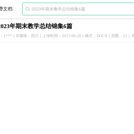
费文档

2023年期末教学总结锦集6篇
1***
IP属地：四川
上传时间：2023-08-28
格式：DOCX
页数：22
大