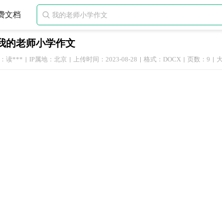
费文档

我的老师小学作文
：读***
IP属地：北京
上传时间：2023-08-28
格式：DOCX
页数：9
大