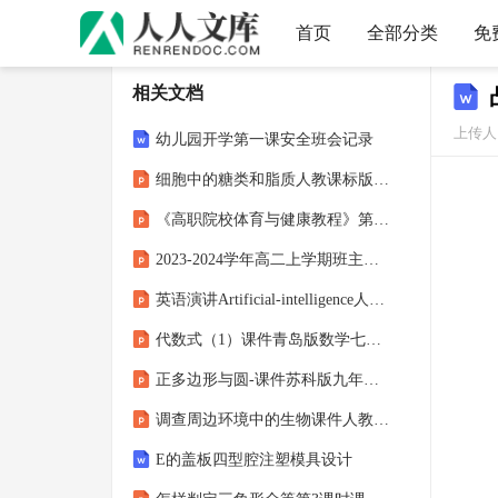
首页
全部分类
免
相关文档
上传人：
幼儿园开学第一课安全班会记录
细胞中的糖类和脂质人教课标版课件
《高职院校体育与健康教程》第十章
2023-2024学年高二上学期班主任管理经验分享 课件
英语演讲Artificial-intelligence人工智能(课堂PPT)
代数式（1）课件青岛版数学七年级上册
正多边形与圆-课件苏科版九年级数学上册
调查周边环境中的生物课件人教版生物七年级上册
E的盖板四型腔注塑模具设计