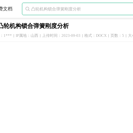
费文档

凸轮机构锁合弹簧刚度分析
1***
IP属地：山西
上传时间：2023-09-03
格式：DOCX
页数：5
大