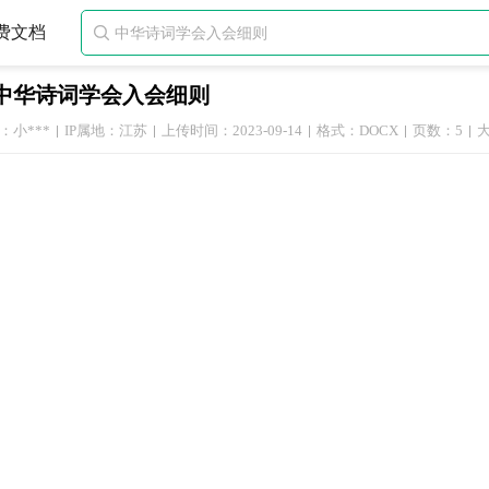
费文档

中华诗词学会入会细则
：小***
IP属地：江苏
上传时间：2023-09-14
格式：DOCX
页数：5
大