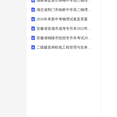
湖南省娄底市珠梅中学高三物理期末试卷含解析
湖北省荆门市南桥中学高二物理上学期摸底试题含解析
2016年阜新中考物理试卷及答案
安徽省宣城市成考专升本2022年医学综合自考真题含答案
安徽省铜陵市统招专升本考试2022-2023年语文模拟试卷附答案
二级建造师机电工程管理与实务模拟试卷及解析