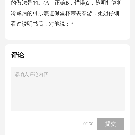
的做法是的。(A．正确B．错误)2．陈明打算将
冷藏后的可乐装进保温杯带去春游，姐姐仔细
看过说明书后，对他说：“__________________
_________________________。”3．上午十点，
妈妈将90℃的热水装进保温杯，到十二点时，
评论
她要用杯里的水冲泡维C泡腾片(必须用40℃以
下的水冲泡)。这时候，陈明指着说明书提醒妈
妈说：“__________________________________
_________________________________________
_________________________________________
_________________________________________
_______________________________。”（四）
提交
0
/150
智能机器人材料一：家用扫地机器人圆盘，一