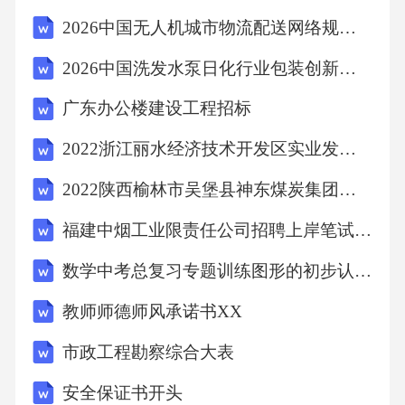
家用机器人市场2015年将达到150亿美元。随着
2026中国无人机城市物流配送网络规划与低空经济政策红利前瞻报告
智能机器人技术在智能家电、人机交互的网络
2026中国洗发水泵日化行业包装创新趋势观察
服务以及医疗设备和信息产业中的普及，家用
广东办公楼建设工程招标
机器人有望成为继电脑、手机之后，大批量进
入家庭的消费类电子产品。材料二：“恐慌”：机
2022浙江丽水经济技术开发区实业发展集团限公司招聘（一）上岸笔试历年难、易错点考题附带参考答案与详解
器人要偷走我们的工作1．京东商城无人机替代
2022陕西榆林市吴堡县神东煤炭集团定向招聘10人上岸笔试历年难、易错点考题附带参考答案与详解
快递电商行业在高速发展的同时也让快递行业
福建中烟工业限责任公司招聘上岸笔试历年难、易错点考题附带参考答案与详解
兴起，不过京东商城已经计划使用无人机来代
数学中考总复习专题训练图形的初步认识与三角形
替送货员了。在未来，京东商城能够在30分钟
内实现约16千米范围内的送货,随着技术的进
教师师德师风承诺书XX
步，这一数据还有可能变得更高，显然从一定
市政工程勘察综合大表
程度上能够加快物流效率。2．机器人保姆机器
安全保证书开头
人有望在未来成为保姆，实现幼儿监护、照顾