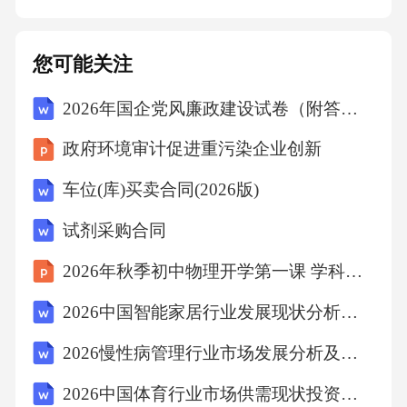
个全身布满传感器的机器“保姆”，能自动识别家
居环境和计算行走路径，地板上的灰尘、毛
您可能关注
发、碎屑，抑或平时难以打扫的角落和家具底
2026年国企党风廉政建设试卷（附答案）
部，都能搞定。当完成清扫任务时，小家伙还
能自动返回充电插座给自己充电。这一幕，自2
政府环境审计促进重污染企业创新
012年以来，已经在国内10万个家庭悄悄上演。
车位(库)买卖合同(2026版)
全球销量最大的家用机器人公司iRobot公司的机
试剂采购合同
器“保姆”事实上已经对大城市中的家政市场产生
了轻微的撬动。随着城市生活节奏的加快和老
2026年秋季初中物理开学第一课 学科核心素养解读课件
龄化社会的到来，越来越多的消费者愿意购买
2026中国智能家居行业发展现状分析市场竞争投资评估规划报告
更先进的产品来节省时间，减少劳动和享受生
2026慢性病管理行业市场发展分析及发展趋势与投资管理策略研究报告
活。据国际机器人联合会的统计，2012年全球
2026中国体育行业市场供需现状投资评估规划分析研究报告
家用机器人销量超过600万台。他们研究判断，