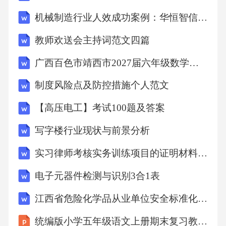
机械制造行业人效成功案例：华恒智信破解人员流失成本高
教师欢送会主持词范文四篇
广西百色市靖西市2027届六年级数学第一学期期末质量跟踪监视试题含解析
制度风险点及防控措施个人范文
【高压电工】考试100题及答案
写字楼行业现状与前景分析
实习律师考核实务训练项目的证明材料汇总表样本
电子元器件检测与识别3合1表
江西省危险化学品从业单位安全标准化考核评级办法
统编版小学五年级语文上册期末复习教学课件 期末模拟测试卷（二）试题及答案