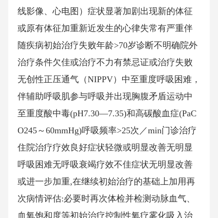
线影像、心电图）症状显著加剧出现新的体征
或原有体征加重新近发生的心律失常有严重伴
随疾病初始治疗失败年龄>70岁诊断不明确院外
治疗条件欠佳或治疗不力有禁忌证或治疗失败
无创性正压通气（NIPPV）中至重度呼吸困难，
伴辅助呼吸肌参与呼吸并出现胸腹矛盾运动中
至重度酸中毒(pH7.30—7.35)和高碳酸血症(PaC
O245～60mmHg)呼吸频率>25次／min门诊治疗
住院治疗疗效良好症状轻微或明显改善无明显
呼吸困难无呼吸衰竭疗效不佳症状无明显改善
或进一步加重,在继续初始治疗的基础上加用再
次病情评估:必要时再次体检并检测动脉血气、
血氧饱和度等初始治疗控制性氧疗雾化吸入治