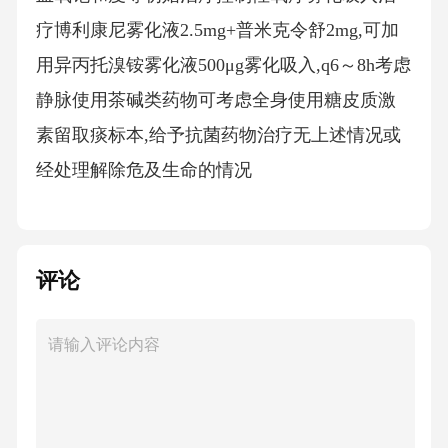
疗博利康尼雾化液2.5mg+普米克令舒2mg,可加
用异丙托溴铵雾化液500μg雾化吸入,q6～8h考虑
静脉使用茶碱类药物可考虑全身使用糖皮质激
素留取痰标本,给予抗菌药物治疗无上述情况或
经处理解除危及生命的情况
评论