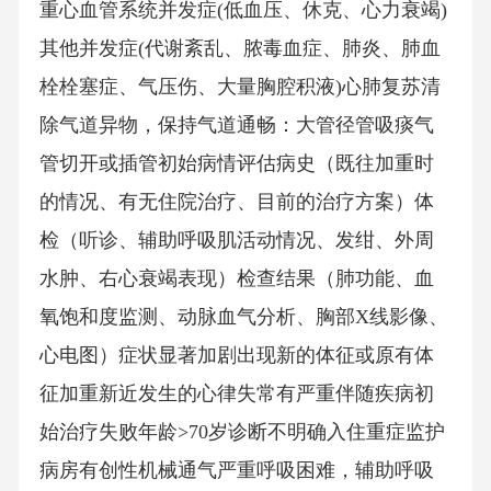
重心血管系统并发症(低血压、休克、心力衰竭)
其他并发症(代谢紊乱、脓毒血症、肺炎、肺血
栓栓塞症、气压伤、大量胸腔积液)心肺复苏清
除气道异物，保持气道通畅：大管径管吸痰气
管切开或插管初始病情评估病史（既往加重时
的情况、有无住院治疗、目前的治疗方案）体
检（听诊、辅助呼吸肌活动情况、发绀、外周
水肿、右心衰竭表现）检查结果（肺功能、血
氧饱和度监测、动脉血气分析、胸部X线影像、
心电图）症状显著加剧出现新的体征或原有体
征加重新近发生的心律失常有严重伴随疾病初
始治疗失败年龄>70岁诊断不明确入住重症监护
病房有创性机械通气严重呼吸困难，辅助呼吸