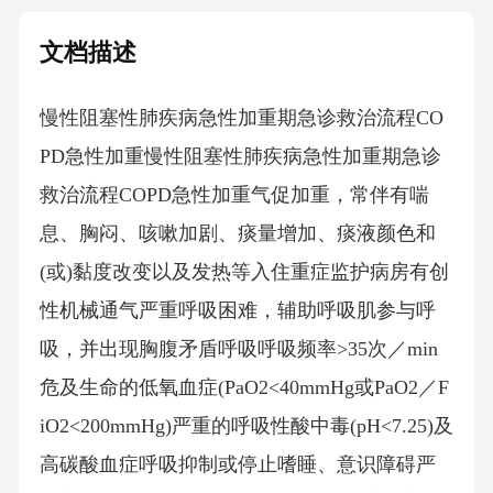
文档描述
慢性阻塞性肺疾病急性加重期急诊救治流程CO
PD急性加重慢性阻塞性肺疾病急性加重期急诊
救治流程COPD急性加重气促加重，常伴有喘
息、胸闷、咳嗽加剧、痰量增加、痰液颜色和
(或)黏度改变以及发热等入住重症监护病房有创
性机械通气严重呼吸困难，辅助呼吸肌参与呼
吸，并出现胸腹矛盾呼吸呼吸频率>35次／min
危及生命的低氧血症(PaO2<40mmHg或PaO2／F
iO2<200mmHg)严重的呼吸性酸中毒(pH<7.25)及
高碳酸血症呼吸抑制或停止嗜睡、意识障碍严