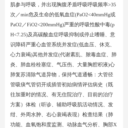
肌参与呼吸，并出现胸腹矛盾呼吸呼吸频率>35
次／min危及生命的低氧血症(PaO2<40mmHg或
PaO2／FiO2<200mmHg)严重的呼吸性酸中毒(p
H<7.25)及高碳酸血症呼吸抑制或停止嗜睡、意
识障碍严重心血管系统并发症(低血压、休克、
心力衰竭)其他并发症(代谢紊乱、脓毒血症、肺
炎、肺血栓栓塞症、气压伤、大量胸腔积液)心
肺复苏清除气道异物，保持气道通畅：大管径
管吸痰气管切开或插管初始病情评估病史（既
往加重时的情况、有无住院治疗、目前的治疗
方案）体检（听诊、辅助呼吸肌活动情况、发
绀、外周水肿、右心衰竭表现）检查结果（肺
功能、血氧饱和度监测、动脉血气分析、胸部X