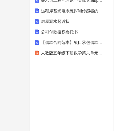
提示词工程的理论与实践 Prompt Engineering Conference陈财猫
远程岸基光电系统探测传感器的发展
房屋漏水起诉状
公司付款授权委托书
【借款合同范本】项目承包借款合同
人教版五年级下册数学第六单元《统计-众数》