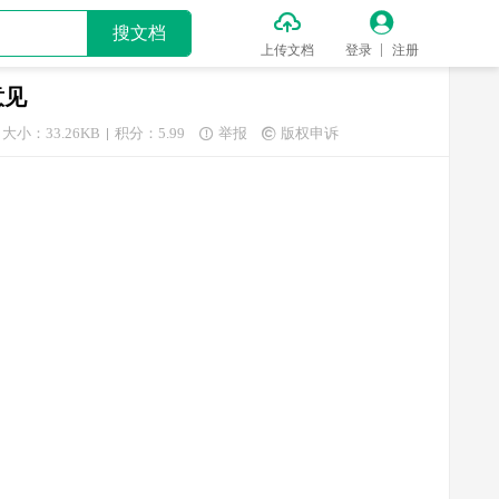


搜文档
上传文档
登录
注册
意见
大小：33.26KB
积分：5.99
举报
版权申诉

