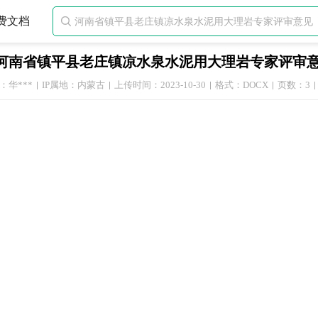
费文档

河南省镇平县老庄镇凉水泉水泥用大理岩专家评审
：华***
IP属地：内蒙古
上传时间：2023-10-30
格式：DOCX
页数：3