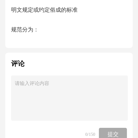
明文规定或约定俗成的标准
规范分为：
道德规范
评论
法律规范
纪律规范
工作规范
岗位规范或任职资格，是指任职者要胜任该项
提交
0
/150