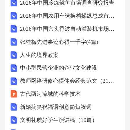
工作规范一
2026年中国冷冻鱿鱼市场调查研究报告
2026年中国农用车选换档操纵总成市场调查研究报告
则
2026年中国六头香波自动灌装机市场调查研究报告
研
张桂梅先进事迹心得一千字(4篇)
人生的境界教案
究最近，美国耶鲁大学和加州大学的专家跟踪
调查了加州阿拉米县7000位居民，密西根大学
中小型民营企业的企业文化建设
调查研究中心对2700多人进行了14年跟踪调
教师网络研修心得体会经典范文（21篇）
查，三所大学提出相同结论并向世人宣布：善
古代两河流域的科学技术
恶影响人寿命。研究人员在以“社会关系如何影
响人的死亡率”为课题的研究中惊讶地发现：一
新婚搞笑祝福语创意简短祝词
个乐于助人且和他人相处融洽的人，其预期寿
文明礼貌好学生演讲稿（10篇）
命显著延长，在男性中尤其如此；相反，心怀