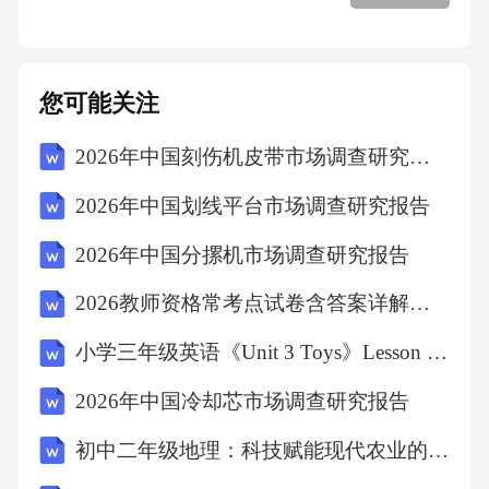
工作必须具备的资格与条件社会体育指导员工
作规范
您可能关注
道德是人类社会所特有的一种意识形态，是由
一定的社会经济关系所决定的，依靠社会舆
2026年中国刻伤机皮带市场调查研究报告
论、传统习惯、个人内心信念和价值观念来维
2026年中国划线平台市场调查研究报告
持的，以善恶评价为标准的，评价人们的行
2026年中国分摞机市场调查研究报告
为，调节人与自然、个人与个人、个人与社会
之间关系的行为规范和准则的总和。社会体育
2026教师资格常考点试卷含答案详解【基础题】
指导员工作规范道德是立身之本：为人处世的
小学三年级英语《Unit 3 Toys》Lesson 1 教学设计
行为准则特殊意识形态以善恶评价为标准靠社
2026年中国冷却芯市场调查研究报告
会舆论、内心信念等来维持调整人与人之间,及
初中二年级地理：科技赋能现代农业的路径与案例深度探究
人与社会关系德行为规范总和社会体育指导员