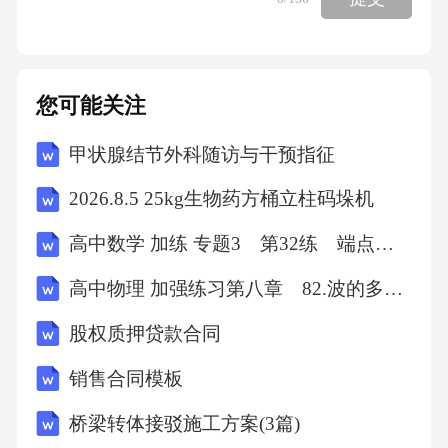
等。建设规模根据产业园的定位和功能，规划
建设相应的设施，如农业生产基地、农业科技
研发中心、农产品加工中心、农业观光旅游区
您可能关注
等。建设内容选择符合国家产业政策和当地城
甲状腺结节外科随访与干预指征
市规划的适宜地点，考虑到交通、环境、土地
资源等因素。建设地点建设方案03人才培养加
2026.8.5 25kg生物药方桶立柱码垛机
强人才引进和培养，提高管理团队和技术人员
高中数学 加练 专题3 第32练 端点效应
的专业素质。01管理模式采取企业化、专业
高中物理 加强练习第八章 82.波的多解问题
化、标准化的管理方式，建立完善的管理制度
和管理体系。02运营策略制定合理的产品开
股权质押贷款合同
发、市场营销、人力资源等运营策略，确保产
销售合同模板
业园的良性运转。运营管理方案根据建设方案
桥梁转体接驳施工方案(3篇)
和运营管理方案，对产业园的投资进行详细估