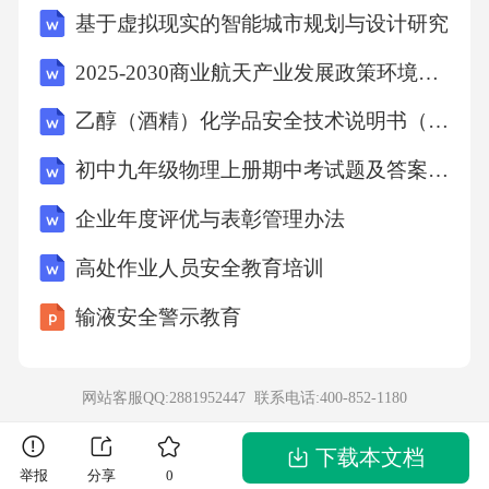
基于虚拟现实的智能城市规划与设计研究
等。环境影响评价机械伤害农业机械设备在操
作过程中可能会对操作者和周边人员造成机械
2025-2030商业航天产业发展政策环境与市场增长空间报告
伤害。农药与化肥风险农业创业产业园项目中
乙醇（酒精）化学品安全技术说明书（MSDS-SDS）
会使用农药与化肥，如果使用不当或防护措施
初中九年级物理上册期中考试题及答案【完整版】
不到位，可能会对人员和环境造成危害。高温
企业年度评优与表彰管理办法
与噪音风险农业机械设备在运行过程中会产生
噪音和高温，对操作者和周边人员可能会造成
高处作业人员安全教育培训
健康危害。交通安全农业创业产业园中运输车
输液安全警示教育
辆频繁，如果管理不当或驾驶员疏忽，可能会
引发交通事故。安全风险评估空气质量改善水
网站客服QQ:2881952447 联系电话:
400-852-1180
资源保护建立废水处理系统和固体废弃物处理
设施，确保废水达标排放，同时合理利用水资
下载本文档
举报
分享
0