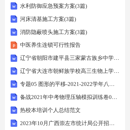
水利防御应急预案方案(3篇)
算。通过政府补贴、企业自筹、银行贷款等方
式筹措资金，确保项目的资金来源稳定可靠。
河床清基施工方案(3篇)
投资估算资金筹措投资估算与资金筹措环境影
消防隐蔽喷头施工方案(3篇)
响评价与安全风险评估06空气质量影响建设现
中医养生连锁可行性报告
代农业创业产业园项目可能会对周边地区的空
气质量产生影响，主要是由于机械设备和车辆
辽宁省朝阳市建平县三家蒙古族乡中学高三生物上学期摸底试题含解析
排放的废气。水质影响项目实施过程中可能会
辽宁省大连市朝鲜族学校高三生物上学期摸底试题含解析
产生废水和固体废弃物，如果不妥善处理，可
专题05 图形的平移-2021-2022学年八年级数学下学期期末考试好题汇编（北师大版）（解析版）
能会对周边水源造成污染。土壤质量影响机械
备战2021年中考物理压轴模拟训练卷01 （海南专用）（解析版）
设备和车辆在作业过程中可能会对土壤造成压
实和污染，影响土壤质量和农业生产。生态影
热校本培训个人总结范文
响项目的实施可能会对周边地区的生态造成一
2023年10月广西崇左市统计局公开招聘编外人员3人笔试历年难易错点考题荟萃附带答案详解
定的影响，如破坏植被、影响野生动物栖息地