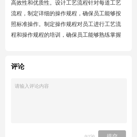
高效性和优质性。设计工艺流程针对每道工艺
流程，制定详细的操作规程，确保员工能够按
照标准操作。制定操作规程对员工进行工艺流
程和操作规程的培训，确保员工能够熟练掌握
相关技能。培训员工工艺流程设备选型根据项
目需求，选择合适的设备型号和规格，确保设
评论
备能够满足生产需要。设备配置根据生产工艺
和场地条件，合理配置设备的数量和布局，确
保设备的高效运转。设备调研对市场上的农业
设备进行调研，了解各种设备的性能、价格、
适用范围等信息。设备选型及配置建设方案与
运营管理05根据市场需求和资源状况，确定产
业园的建设规模，包括用地面积、建筑面积
提交
0
/150