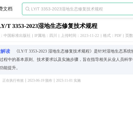
费文档

LY/T 3353-2023湿地生态修复技术规程
：中国标准出版社
IP属地：四川
上传时间：2023-11-22
格式：PDF
页数
准解读
《LY/T 3353-2023 湿地生态修复技术规程》是针对湿地
过程中的基本原则、技术要求以及实施步骤，旨在指导相关从业人员科学
功能提升。
文件内容，首先明确了湿地生态修复应遵循的原则，包括但不限于生态保
正在执行有效
2023-06-19 颁布
2023-11-01 实施
在进行任何修复工作时都必须考虑到对原有生态环境的影响最小化，并尽
，《LY/T 3353-2023》对不同类型湿地（如河流湿地、湖泊湿地、
染的水体时，可能需要采取物理净化、化学处理或者生物降解等方式；而
来加速生态系统的自我恢复能力。
，本标准还特别重视监测评估环节，在整个项目周期内定期检查各项指标
也强调了公众参与的重要性，鼓励通过教育宣传等方式增强社会各界对于