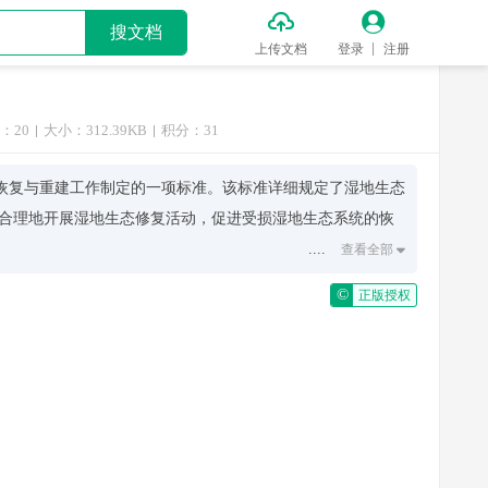


搜文档
上传文档
登录
注册
：20
大小：312.39KB
积分：31
生态系统恢复与重建工作制定的一项标准。该标准详细规定了湿地生态
合理地开展湿地生态修复活动，促进受损湿地生态系统的恢
....
查看全部

护优先、自然恢复为主导、人工干预为辅助等。这些原则强
©
正版授权
可能采用能够促进自然再生的方法和技术。
滨海湿地等）提出了具体的修复策略和技术路径。比如，在处理受
对于植被退化的区域，则可以通过种植适宜本地生长条件的
的变化情况，以确保修复措施的有效性并及时调整方案。同
湿地保护的认识和支持力度。