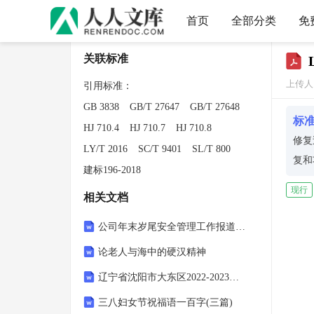
首页
全部分类
免
关联标准
上传人
引用标准：
GB 3838
GB/T 27647
GB/T 27648
标
HJ 710.4
HJ 710.7
HJ 710.8
修复
LY/T 2016
SC/T 9401
SL/T 800
复和
建标196-2018
根据
现行
相关文档
调了
接着
公司年末岁尾安全管理工作报道稿件
到污
论老人与海中的硬汉精神
植物
辽宁省沈阳市大东区2022-2023学年七年级上学期期末数学试题
此外
时，
三八妇女节祝福语一百字(三篇)