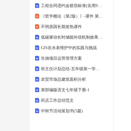
工程合同违约金赔偿标准(实用9篇)
如需
《哲学概论（第2版）》-课件 第2、3章 哲学的特性、方法；哲学的价值
不明原因长期发热课件
低碳驱动长时储能补偿机制效果评估
GIS在水表维护中的实践与挑战
生抽项目运营管理方案
班主任计划总结-五年级第一学期班主任工作总结全集
农贸市场总建筑面积分析
第部编版语文七年级下册-1
药店工作总结范文
中秋节活动策划书(5篇)