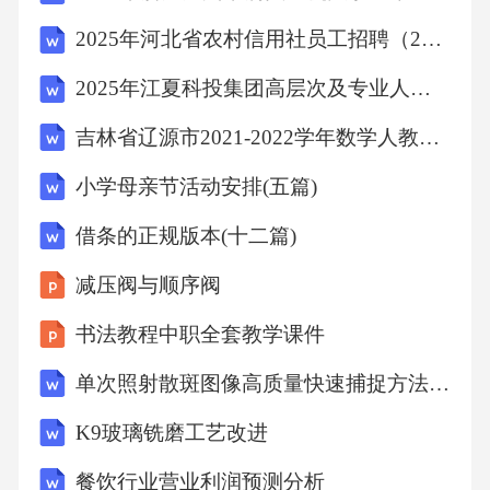
(11)。
2025年河北省农村信用社员工招聘（2073人）笔试历年典型考题及考点剖析附带答案详解
请注意本文件的某些内容可能涉及专利本文件
2025年江夏科投集团高层次及专业人才招聘（第二批）笔试初面及笔试历年难易错考点试卷带答案解析
的发布机构不承担识别专利的责任
吉林省辽源市2021-2022学年数学人教版八年级下册第十八章单元综合月考试卷
小学母亲节活动安排(五篇)
。。
借条的正规版本(十二篇)
本文件由国家林业和草原局提出
减压阀与顺序阀
书法教程中职全套教学课件
。
单次照射散斑图像高质量快速捕捉方法探索
本文件由全国经济林产品标准化技术委员会归
K9玻璃铣磨工艺改进
口
餐饮行业营业利润预测分析