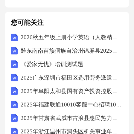
c),LY/T2033—201210
您可能关注
章见第章
2026秋五年级上册小学英语（人教精通版三起）教学计划附教学进度表
黔东南南苗族侗族自治州锦屏县2025届数学四年级第二学期期中检测试题含解析
(10);
《爱家无忧》培训测试题
更改了苗木和油茶籽包装和运输的内容将部分
2025广东深圳市福田区选用劳务派遣人员308人笔试历年典型考点题库附带答案详解2套
内容整合为本文件的第
2025年阜阳太和县国有资产投资控股集团下属子公司招聘24人笔试历年常考点试题专练附带答案详解
d),LY/T2033—201211
2025年福建联通10010客服中心招聘100人笔试历年常考点试题专练附带答案详解
2025年甘肃省武威市古浪县惠民热力有限公司招聘58人笔试历年常考点试题专练附带答案详解
章见第章
2025年浙江温州市洞头区机关事业单位（国企）第三期招聘编外用工20人笔试历年难易错考点试卷带答案解析