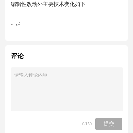
编辑性改动外主要技术变化如下
。,,:
增加了采收技术油茶籽质量分级的内容见第章
评论
a)、(9);
更改了涉及指标测定方法的内容见第章
b)(10);
更改了苗木和油茶籽检验方法的内容将部分内
提交
0
/150
容整合为本文件的第