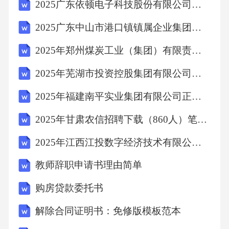
2025广东依顿电子科技股份有限公司招聘员工关系专员等岗位测试笔试历年难易错考点试卷带答案解析
2025广东中山市港口镇镇属企业集团招聘员工总及笔试历年典型考点题库附带答案详解
2025年郑州煤炭工业（集团）有限责任公司校园招聘403人笔试历年典型考点题库附带答案详解
2025年芜湖市投资控股集团有限公司公开招聘招商人员10名笔试历年常考点试题专练附带答案详解
2025年福建南平实业集团有限公司正式员工招聘8人笔试历年难易错考点试卷带答案解析
2025年甘肃农信招聘下载（860人）笔试历年典型考题及考点剖析附带答案详解
2025年江西江投数字经济技术有限公司及所属企业第2批次社会招聘笔试及笔试历年常考点试题专练附带答案详解
教师辞职申请书理由简单
购房贷款委托书
解除合同证明书：免修版模板范本