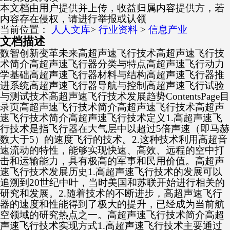
本文档由用户提供并上传，收益归属内容提供方，若
内容存在侵权，请进行举报或认领
当前位置：
人人文库
>
行业资料
>
信息产业
文档描述
数智创新变革未来高超声速飞行技术高超声速飞行技
术简介高超声速飞行器分类与特点高超声速飞行动力
学基础高超声速飞行器材料与结构高超声速飞行器推
进系统高超声速飞行器导航与控制高超声速飞行试验
与测试技术高超声速飞行技术发展趋势ContentsPage目
录页高超声速飞行技术简介高超声速飞行技术高超声
速飞行技术简介高超声速飞行技术定义1.高超声速飞
行技术是指飞行器在大气层中以超过5倍声速（即马赫
数大于5）的速度飞行的技术。2.这种技术利用高超音
速流动的特性，能够实现快速、高效、远程的空中打
击和运输能力，具有极高的军事和民用价值。高超声
速飞行技术发展历史1.高超声速飞行技术的发展可以
追溯到20世纪中叶，当时美国和苏联开始进行相关的
研究和发展。2.随着技术的不断进步，高超声速飞行
器的速度和性能得到了极大的提升，已经成为当前航
空领域的研究热点之一。高超声速飞行技术简介高超
声速飞行技术实现方式1.高超声速飞行技术主要通过