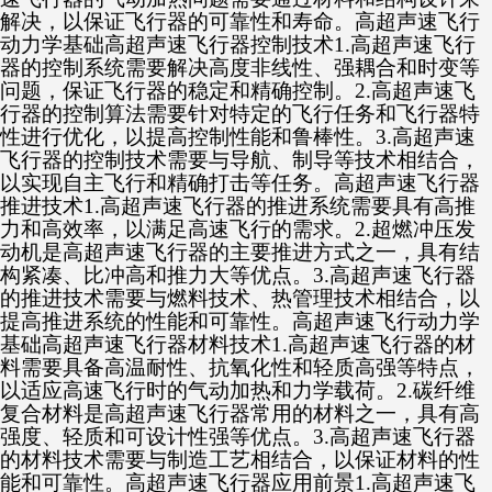
解决，以保证飞行器的可靠性和寿命。高超声速飞行
动力学基础高超声速飞行器控制技术1.高超声速飞行
器的控制系统需要解决高度非线性、强耦合和时变等
问题，保证飞行器的稳定和精确控制。2.高超声速飞
行器的控制算法需要针对特定的飞行任务和飞行器特
性进行优化，以提高控制性能和鲁棒性。3.高超声速
飞行器的控制技术需要与导航、制导等技术相结合，
以实现自主飞行和精确打击等任务。高超声速飞行器
推进技术1.高超声速飞行器的推进系统需要具有高推
力和高效率，以满足高速飞行的需求。2.超燃冲压发
动机是高超声速飞行器的主要推进方式之一，具有结
构紧凑、比冲高和推力大等优点。3.高超声速飞行器
的推进技术需要与燃料技术、热管理技术相结合，以
提高推进系统的性能和可靠性。高超声速飞行动力学
基础高超声速飞行器材料技术1.高超声速飞行器的材
料需要具备高温耐性、抗氧化性和轻质高强等特点，
以适应高速飞行时的气动加热和力学载荷。2.碳纤维
复合材料是高超声速飞行器常用的材料之一，具有高
强度、轻质和可设计性强等优点。3.高超声速飞行器
的材料技术需要与制造工艺相结合，以保证材料的性
能和可靠性。高超声速飞行器应用前景1.高超声速飞