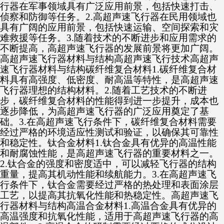
行器在军事领域具有广泛应用前景，包括快速打击、
侦察和防御等任务。2.高超声速飞行器在民用领域也
具有广阔的应用前景，包括快速运输、空间探索和灾
难救援等任务。3.随着技术的不断进步和应用需求的
不断提高，高超声速飞行器的发展前景将更加广阔。
高超声速飞行器材料与结构高超声速飞行技术高超声
速飞行器材料与结构碳纤维复合材料1.碳纤维复合材
料具有高强度、低密度、耐高温等特性，是高超声速
飞行器理想的结构材料。2.随着工艺技术的不断进
步，碳纤维复合材料的性能得到进一步提升，成本也
逐步降低，为高超声速飞行器的广泛应用奠定了基
础。3.在高超声速飞行条件下，碳纤维复合材料需要
经过严格的环境适应性测试和验证，以确保其可靠性
和稳定性。钛合金材料1.钛合金具有优异的高温性能
和耐腐蚀性能，是高超声速飞行器的重要材料之一。
2.钛合金的强度和密度适中，可以减轻飞行器的结构
重量，提高其机动性能和续航能力。3.在高超声速飞
行条件下，钛合金需要经过严格的热处理和表面涂层
工艺，以提高其抗氧化性能和热稳定性。高超声速飞
行器材料与结构高温合金材料1.高温合金具有优异的
高温强度和抗氧化性能，适用于高超声速飞行器的高