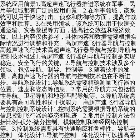
系统应用前景1.高超声速飞行器推进系统在军事、民
用等领域都有广泛的应用前景。2.在军事领域，该系
统可以用于快速打击、侦察和防御等方面，提高作战
效率和胜算。3.在民用领域，该系统可以用于快速交
通运输、灾害救援等方面，提高社会效益和经济效
益。以上内容仅供参考，具体内容和数据需要根据实
际情况进行调整和补充。高超声速飞行器导航与控制
高超声速飞行技术高超声速飞行器导航与控制导航与
控制技术概述1.高超声速飞行器的导航与控制是实现
稳定、安全飞行的关键。2.导航与控制技术涉及多个
领域，包括导航、制导、控制等。3.随着技术的发
展，高超声速飞行器的导航与控制技术也在不断进
步。导航系统设计1.导航系统需要精确测量飞行器的
位置、速度和姿态等信息。2.常用的导航方式包括惯
性导航、卫星导航和地形匹配导航等。3.导航系统需
要具有高可靠性和抗干扰能力。高超声速飞行器导航
与控制控制系统设计1.控制系统需要根据导航系统的
信息控制飞行器的姿态和轨迹。2.常用的控制方法包
括比例-积分-微分控制、模糊控制和神经网络控制
等。3.控制系统需要具有快速响应和鲁棒性。导航与
控制一体化设计1.导航与控制一体化设计可以提高系