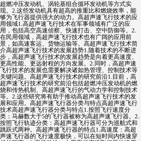
超燃冲压发动机、涡轮基组合循环发动机等方式实
现。2.这些发动机具有超高的推重比和燃烧效率，能
够为飞行器提供强大的动力。高超声速飞行技术的应
用领域1.高超声速飞行技术在军事领域有广泛的应
用，包括高空高速侦察、快速打击、空中防御等。2.
在民用领域，高超声速飞行技术也有广阔的应用前
景，如高速客运、货物运输等。高超声速飞行技术简
介高超声速飞行技术的发展趋势1.随着技术的不断进
步，高超声速飞行技术的发展趋势是向着更高速度、
更高性能、更远射程的方向发展。2.同时，高超声速
飞行技术的发展也需要解决诸如热管理、控制技术等
关键问题。高超声速飞行技术的研究前沿1.目前，高
超声速飞行技术的研究前沿包括超燃冲压发动机的燃
烧和传热机制、高超声速飞行的气动力学和控制技术
等。2.这些研究将有助于推动高超声速飞行技术的发
展和应用。高超声速飞行器分类与特点高超声速飞行
技术高超声速飞行器分类与特点1.按照飞行速度分
类：马赫数大于5的飞行器被称为高超声速飞行器。2.
按照飞行轨迹分类：高超声速飞行器可分为巡航式和
跳跃式两种。高超声速飞行器的特点1.高速度：高超
声速飞行器的飞行速度极快，可以在短时间内快速穿