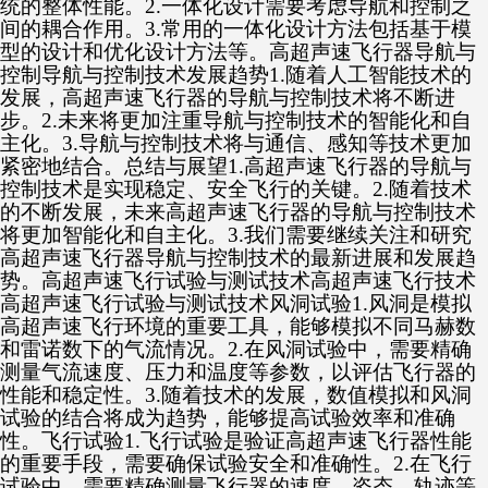
统的整体性能。2.一体化设计需要考虑导航和控制之
间的耦合作用。3.常用的一体化设计方法包括基于模
型的设计和优化设计方法等。高超声速飞行器导航与
控制导航与控制技术发展趋势1.随着人工智能技术的
发展，高超声速飞行器的导航与控制技术将不断进
步。2.未来将更加注重导航与控制技术的智能化和自
主化。3.导航与控制技术将与通信、感知等技术更加
紧密地结合。总结与展望1.高超声速飞行器的导航与
控制技术是实现稳定、安全飞行的关键。2.随着技术
的不断发展，未来高超声速飞行器的导航与控制技术
将更加智能化和自主化。3.我们需要继续关注和研究
高超声速飞行器导航与控制技术的最新进展和发展趋
势。高超声速飞行试验与测试技术高超声速飞行技术
高超声速飞行试验与测试技术风洞试验1.风洞是模拟
高超声速飞行环境的重要工具，能够模拟不同马赫数
和雷诺数下的气流情况。2.在风洞试验中，需要精确
测量气流速度、压力和温度等参数，以评估飞行器的
性能和稳定性。3.随着技术的发展，数值模拟和风洞
试验的结合将成为趋势，能够提高试验效率和准确
性。飞行试验1.飞行试验是验证高超声速飞行器性能
的重要手段，需要确保试验安全和准确性。2.在飞行
试验中，需要精确测量飞行器的速度、姿态、轨迹等