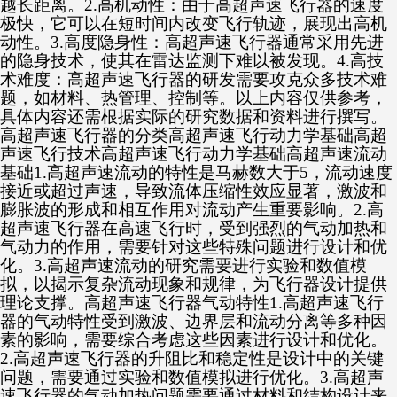
越长距离。2.高机动性：由于高超声速飞行器的速度
极快，它可以在短时间内改变飞行轨迹，展现出高机
动性。3.高度隐身性：高超声速飞行器通常采用先进
的隐身技术，使其在雷达监测下难以被发现。4.高技
术难度：高超声速飞行器的研发需要攻克众多技术难
题，如材料、热管理、控制等。以上内容仅供参考，
具体内容还需根据实际的研究数据和资料进行撰写。
高超声速飞行器的分类高超声速飞行动力学基础高超
声速飞行技术高超声速飞行动力学基础高超声速流动
基础1.高超声速流动的特性是马赫数大于5，流动速度
接近或超过声速，导致流体压缩性效应显著，激波和
膨胀波的形成和相互作用对流动产生重要影响。2.高
超声速飞行器在高速飞行时，受到强烈的气动加热和
气动力的作用，需要针对这些特殊问题进行设计和优
化。3.高超声速流动的研究需要进行实验和数值模
拟，以揭示复杂流动现象和规律，为飞行器设计提供
理论支撑。高超声速飞行器气动特性1.高超声速飞行
器的气动特性受到激波、边界层和流动分离等多种因
素的影响，需要综合考虑这些因素进行设计和优化。
2.高超声速飞行器的升阻比和稳定性是设计中的关键
问题，需要通过实验和数值模拟进行优化。3.高超声
速飞行器的气动加热问题需要通过材料和结构设计来