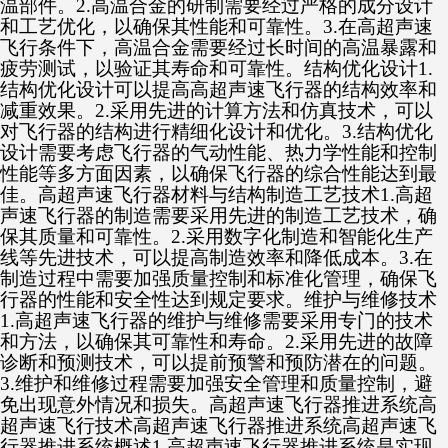
温部件。2.高温合金的研制需要经过严格的成分设计
和工艺优化，以确保其性能和可靠性。3.在高超声速
飞行条件下，高温合金需要经过长时间的高温暴露和
疲劳测试，以验证其寿命和可靠性。结构优化设计1.
结构优化设计可以提高高超声速飞行器的结构效率和
减重效果。2.采用先进的计算方法和仿真技术，可以
对飞行器的结构进行精细化设计和优化。3.结构优化
设计需要考虑飞行器的气动性能、热力学性能和控制
性能等多方面因素，以确保飞行器的综合性能达到最
佳。高超声速飞行器材料与结构制造工艺技术1.高超
声速飞行器的制造需要采用先进的制造工艺技术，确
保其质量和可靠性。2.采用数字化制造和智能化生产
线等先进技术，可以提高制造效率和降低成本。3.在
制造过程中需要加强质量控制和标准化管理，确保飞
行器的性能和安全性达到规定要求。维护与维修技术
1.高超声速飞行器的维护与维修需要采用专门的技术
和方法，以确保其可靠性和寿命。2.采用先进的故障
诊断和预测技术，可以提前预警和预防潜在的问题。
3.维护和维修过程需要加强安全管理和质量控制，避
免出现意外情况和损失。高超声速飞行器推进系统高
超声速飞行技术高超声速飞行器推进系统高超声速飞
行器推进系统概述1.高超声速飞行器推进系统是实现