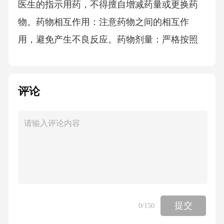
医生的指示用药，不得擅自增减药量或更换药
物。药物相互作用：注意药物之间的相互作
用，避免产生不良反应。药物剂量：严格按照
药物说明书的推荐剂量用药，不得擅自调整剂
量。药物储存：按照药物说明书的要求储存药
评论
物，避免药物变质。药物适应症：了解药物的
适应症，确保药物适用于患者的病情。药物副
作用：了解药物的副作用，及时观察患者的反
应，如有异常应及时报告医生。药物有效期：
注意药物的有效期，避免使用过期药物。临床
实习中的问题与解决PARTFOUR常见问题及解
决方法问题：工作压力大，解决方法：合理安
提交
0
/150
排工作时间，学会放松，保持良好的心态。问