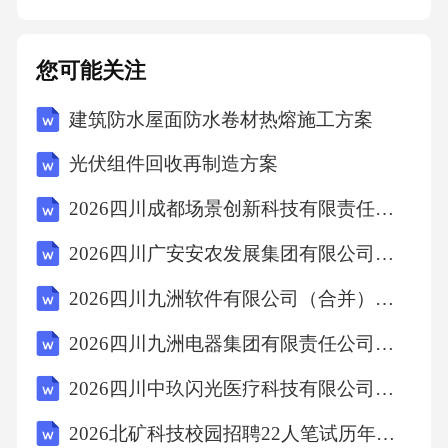
题：患者不配合治疗，解决方法：耐心沟通，
解释病情和治疗方案，取得患者信任。问题：
您可能关注
操作失误，解决方法：及时纠正，并向带教老
建筑防水屋面防水卷材热熔施工方案
师汇报，吸取教训，避免再次发生。问题：与
同事关系紧张，解决方法：尊重他人，积极沟
光伏组件回收再制造方案
通，建立良好的团队协作关系。实习过程中的
2026四川成都场景创新科技有限责任公司招聘副总经理等岗位5人笔试历年参考题库附带答案详解
心理调适面对压力：学会调整心态，保持积极
2026四川广安安农发展集团有限公司第二批次劳务派遣用工招聘综合及人员笔试历年参考题库附带答案详解
乐观0102面对挫折：勇于面对失败，从中吸取
经验面对困难：积极寻求帮助，勇于挑战自我0
2026四川九洲软件有限公司（合并）招聘运维工程师测试笔试历年参考题库附带答案详解
304面对人际关系：学会沟通，建立良好的人际
2026四川九洲电器集团有限责任公司招聘天线测试岗等岗位测试笔试历年参考题库附带答案详解
关系实习过程中的职业规划与未来发展学习与
2026四川中玖闪光医疗科技有限公司招聘成本应付会计岗位测试笔试历年参考题库附带答案详解
成长：在实习过程中不断学习和成长，提高自
2026北矿科技校园招聘22人笔试历年参考题库附带答案详解
己的专业技能和综合素质明确职业目标：确定