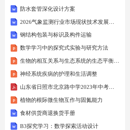
自己的职业发展方向和规划制定实习计划：根
防水套管深化设计方案
据职业目标制定实习计划，明确实习内容和目
2026气象监测行业市场现状技术发展分析投资评估竞争分析报告
标建立人际关系：在实习过程中建立良好的人
钢结构包装与标识及构件运输
际关系，为自己未来的职业发展打下基础反思
与总结：在实习结束后对自己的实习经历进行
数学学习中的探究式实验与研究方法
反思和总结，为自己的职业发展提供参考和借
生物的相互关系与生态系统的生态平衡教学教案
鉴临床实习的总结与反思PARTFIVE实习过程中
神经系统疾病的护理和生活调整
的收获与不足改进措施：加强实践操作，多向
山东省日照市北京路中学2023年中考一模英语试题
老师请教，积极参与病例讨论收获：掌握了临
床技能，提高了沟通能力，增强了团队协作意
植物的根际微生物互作与固氮能力
识不足：缺乏实践经验，对疾病的认识不够深
食材供货商退换货手册
入，需要加强理论学习总结：通过临床实习，
B3探究学习：数学探索活动设计
提高了自己的综合素质，为未来的职业生涯打