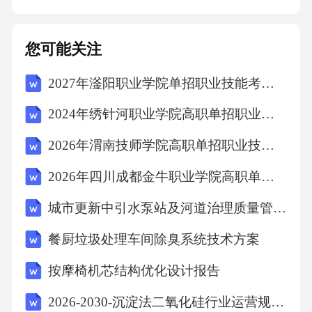
在销售中的应用理解客户需求：通过观察客户
的行为和语言，了解他们的需求和期望建立信
您可能关注
任关系：通过真诚的沟通和互动，与客户建立
2027年滏阳职业学院单招职业技能考试题库附参考答案详解【黄金题型】
信任关系提供解决方案：根据客户的需求和期
望，提供合适的解决方案跟进和维护：在销售
2024年绣针河职业学院高职单招职业适应性测试考试模拟试卷含答案详解（满分必刷）
完成后，定期跟进和维护客户关系，确保客户
2026年渭南技师学院高职单招职业技能考试题库附参考答案详解【巩固】
满意度在客户服务中的应用建立良好的沟通：
2026年四川成都金牛职业学院高职单招职业适应性测试考试模拟试卷含答案详解【B卷】
与客户建立良好的沟通关系，提高客户满
城市更新中引水泵站及河道治理质量管控逻辑
餐厨垃圾处理车间除臭系统技术方案
按摩椅机芯结构优化设计报告
2026-2030-沉淀法二氧化硅行业运营规划及投资前景专项调研研究报告