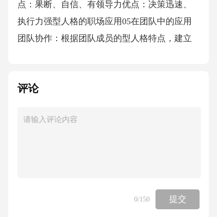
点：果断、自信、有领导力优点：决策迅速、
执行力强型人格的职场应用05在团队中的应用
团队协作：根据团队成员的型人格特点，建立
有效的协作机制团队激励：根据团队成员的型
人格特点，制定个性化的激励措施团队角色定
评论
位：根据团队成员的型人格特点，合理分配任
务和角色团队沟通：了解团队成员的型人格特
点，提高沟通效率和效果在领导中的应用领导
风格：根据不同员工的性格特点，调整领导风
格激励机制：根据不同员工的性格特点，制定
个性化的激励机制沟通技巧：根据不同员工的
性格特点，采用不同的沟通技巧团队建设：根
提交
0
/150
据团队成员的性格特点，进行团队建设和管理