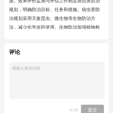
据。效果评价监测与评估工作制定病虫害防治
规划，明确防治目标、任务和措施。病虫害防
治规划采用天敌昆虫、微生物等生物防治方
法，减少化学农药使用。生物防治加强植物检
疫工作，防止病虫害的传播和扩散，对疫区进
行隔离处理。检疫与隔离病虫害防治措施123在
评论
森林周边建设防火隔离带，降低火灾风险。防
火隔离带建设加强火源管控，禁止野外用火，
提高森林火灾防范意识。火源管控定期进行安
全巡查，及时发现并处理安全隐患。安全巡查
森林防火及安全管理技术创新与应用引进新技
术、新方法，提高森林改培和管理效率。政策
支持与保障争取政策支持，为森林改培和管理
提交
0
/150