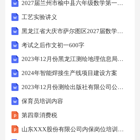
2027届兰州市榆中县六年级数学第一学期期末学业水平测试试题含解析
争取政府财政资金支持，如林业专项资金、生
态补偿资金等。优化资金筹措方案，降低融资
工艺实验讲义
成本，提高资金使用效率。根据项目实际情
黑龙江省大庆市萨尔图区2027届数学六年级第一学期期末质量检测试题含解析
况，编制详细的项目预算，包括各项费用明
考试之后作文初一600字
细。强化预算审核机制，对预算内容进行逐项
2023年12月份黑龙江测绘地理信息局所属事业单位公开招聘笔试历年高频考题（难、易错点荟萃）答案带详解附后
审查核实。项目预算编制及审核要点遵循预算
编制原则，确保预算合理性、科学性、可操作
2024年智能焊接生产线项目建设方案
性。针对预算审核中发现的问题，及时进行整
2023年12月份测绘出版社有限公司公开招聘应届毕业生笔试历年高频考题（难、易错点荟萃）答案带详解附后
改调整，确保预算准确性。资金使用监管机制
保育员培训内容
建立对项目资金使用情况进行定期检查和不定
期抽查，确保专款专用。及时处理资金使用中
第四章消费税
的违规违纪行为，追究相关责任人的法律责
山东XXX股份有限公司内保岗位培训手册
任。建立健全资金使用监管制度，明确监管职