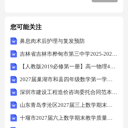
提供资金、技术等方面的保障。管理经验总结
总结改培后的管理经验和教训，提出改进措
施。持续改进与优化策略05政策支持与资金保
您可能关注
障010204政策法规解读及申请流程深入了解国
鼻息肉术后护理与复发预防
家及地方相关政策法规，如《森林法》、《退
耕还林条例》等。针对具体项目，分析政策适
吉林省吉林市桦甸市第三中学2025-2026学年第二学期八年级期末英语试题（文字版含答案）
用性，明确政策优惠及扶持力度。按照政策要
【人教版2019必修第一册】高一物理4自由落体运动（教学设计）教案
求，准备相关申请材料，如项目建议书、可行
2027届巢湖市和县四年级数学第一学期期末检测模拟试题含解析
性研究报告等。遵循政策申请流程，逐级上报
深圳市建设工程造价咨询委托合同范本(范本)
审批，确保项目顺利推进。03资金来源及筹措
途径梳理项目资金需求，包括改培成本、管理
山东青岛李沧区2027届三上数学期末复习检测试题含解析
费用、后期维护等。探索多元化融资渠道，如
十堰市2027届六上数学期末教学质量检测试题含解析
银行贷款、社会资本合作、国际援助等。积极