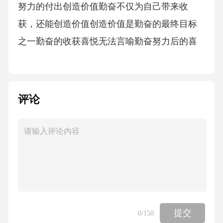
努力的付出创造价值勤奋不仅为自己带来收
获，还能创造价值创造价值是勤奋的最终目标
之一勤奋的收获喜悦无法言喻勤奋努力后的喜
悦是无法言喻的喜悦让我们享受梦想成真的喜
悦勤奋让我们勇敢地面对挑战和困难勇敢面对
挑战0103
评论
02勤奋让我们成为自己梦想的勇者梦想的勇者
总结勤奋与梦想并肩前行，勤奋让我们的梦想
不再是遥不可及，而是触手可及的现实，让我
们一起努力，一起实现梦想。04第4章勤奋与成
功
提交
0
/150