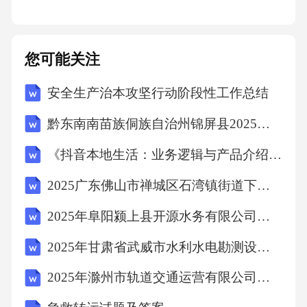
勤奋的成功之路勤奋是成功的保证，是通往成
功的桥梁。只有坚持不懈地努力，才能在成功
的道路上越走越远。
您可能关注
安全生产治本攻坚行动阶段性工作总结
勤奋的成功法则持之以恒坚持不懈的努力追求
完美追求卓越的态度
黔东南南苗族侗族自治州锦屏县2025年数学三年级下学期期中考试模拟试题含答案解析
《抖音本地生活：业务逻辑与产品介绍》考试试卷
坚韧不拔不怕困难，不畏挑战0103
2025广东佛山市禅城区石湾镇街道下属公有企业人员招聘3人笔试历年常考点试题专练附带答案详解
02坚定不移永不放弃，勇往直前勤奋的成功标
2025年阜阳颍上县开源水务有限公司公开招聘劳务派遣工作人员12名笔试历年难易错考点试卷带答案解析
杆创业故事励志人生拼多多创始人：黄峥互联
2025年甘肃省武威市水利水电勘测设计院有限公司招聘12人笔试历年难易错考点试卷带答案解析
网巨头成功经验腾讯创始人：马化腾历史传奇
2025年滁州市轨道交通运营有限公司第二批次社会招聘4人笔试历年典型考点题库附带答案详解
人生美国前总统：林肯