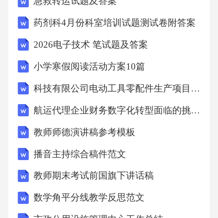
急救转运试题及答案
科技创新传奇乔布斯的苹果帝国0103电商新风
药剂科4月份科室培训试题测试卷附答案
向黄峥的电商帝国02搭建数字世界马化腾的互
2026电子技术 笔试题及答案
联网帝国总结勤奋是成功的基石，没有勤奋就
没有成功。让我们时刻保持勤奋的态度，奋发
小学寒假阅读活动方案10篇
向前，不断创造自己的成功之路。05第五章勤
科技有限公司电动工具零配件生产项目环评可研资料环境影响
奋与幸福
航运代理企业财务数字化转型面临的挑战与解决措施
勤奋的幸福源泉勤奋是幸福的关键。通过勤
教师师德演讲稿参考模板
奋，我们可以感受到幸福的真谛，体会到努力
播音主持综合稿件范文
付出的价值和意义。勤奋让我们拥有更多的选
教师期末考试前国旗下讲话稿
择，让生活充满希望和可能性。
数学角平分线教学反思范文
勤奋的幸福感勤奋让我们对生活充满热爱，享