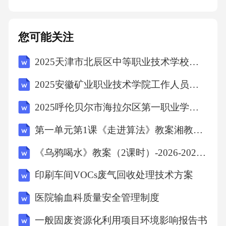
和独特性。总结词数字化转型详细描述加强数
字化转型，利用大数据和人工智能技术优化营
您可能关注
销策略，提高运营效率和客户满意度。对策与
建议05未来展望CHAPTER随着科技的发展，消
2025天津市北辰区中等职业技术学校工作人员招聘考试试题
费者越来越依赖数字化工具，星巴克应加强线
2025安徽矿业职业技术学院工作人员招聘考试试题
上业务拓展，提供更加便捷的数字化服务。数
2025呼伦贝尔市海拉尔区第一职业学校工作人员招聘考试试题
字化转型加速随着健康饮食观念的普及，消费
者对饮品的选择将更加注重健康和天然，星巴
第一单元第1课《走进算法》教案湘教版信息科技五年级上册
克可考虑推出更多健康饮品和轻食。健康饮食
《乌鸦喝水》教案（2课时）-2026-2027学年统编版（新）小学语文一年级上册
意识增强社交媒体和线上社区的兴起使得品牌
印刷车间VOCs废气回收处理技术方案
与消费者之间的互动更加紧密，星巴克可利用
医院输血科质量安全管理制度
社交媒体和线上社区加强品牌推广和客户互
动。社区化营销趋势市场趋势预测针对不同消
一般固废资源化利用项目环境影响报告书