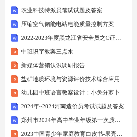
费者群体提供定制化的产品和服务，以满足消
农业科技特派员笔试试题及答案
费者的个性化需求。个性化营销与其他品牌或
压缩空气储能电站电能质量控制方案
领域进行跨界合作，拓展品牌影响力和市场份
额。跨界合作通过持续的品牌宣传和推广，强
2022-2023年度黑龙江省安全员之C证（专职安全员）题库检测试卷A卷附答案
化星巴克作为高品质、时尚、文化品牌的形
中班识字教案三点水
象。强化品牌形象营销战略调整方向环
新媒体营销认识调研报告
盐矿地质环境与资源评价技术综合应用
幼儿园中班语言教案设计：小兔分萝卜
2024年~2024河南造价员考试试题及答案
郑州市2024年高中毕业年级第一次质量预测思想政治试题卷
2023中国青少年家庭教育白皮书-果壳心理