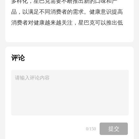
多样化，星巴克需要不断推出新的口味和产
品，以满足不同消费者的需求。健康意识提高
消费者对健康越来越关注，星巴克可以推出低
糖、低脂、有机等健康咖啡产品，以吸引更多
注重健康的消费者。数字化与社交媒体营销利
用数字化和社交媒体平台进行精准营销，提高
评论
品牌知名度和用户粘性。例如，通过微信小程
序、微博等平台进行互动营销和口碑传播。消
费者需求变化挑战总结词强化品牌形象详细描
述通过广告宣传、公关活动等方式强化星巴克
品牌形象，提高品牌知名度和美誉度。总结词
创新产品和服务详细描述不断推出新产品和服
提交
0
/150
务，满足消费者多样化的需求，同时保持品质