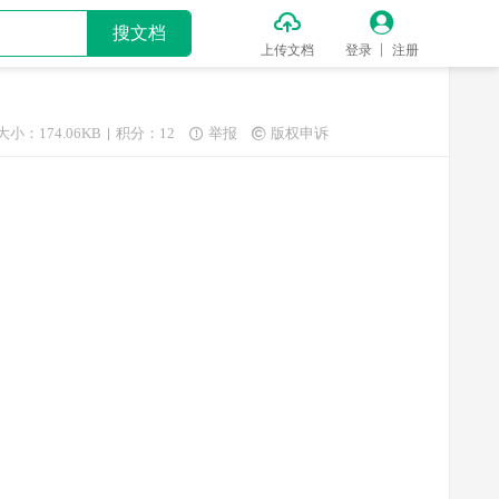


搜文档
上传文档
登录
注册
大小：174.06KB
积分：12
举报
版权申诉

