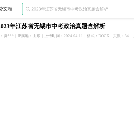
费文档

2023年江苏省无锡市中考政治真题含解析
：资***
IP属地：山东
上传时间：2024-04-11
格式：DOCX
页数：34