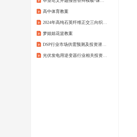
毕业论文开题报告答辩模板-课件PPT
高中体育教案
2024年高纯石英纤维正交三向织物行业市场突围建议及需求分析报告
梦姐姐花篮教案
DSP行业市场供需预测及投资潜力研究咨询报告
光伏发电用逆变器行业相关投资计划提议