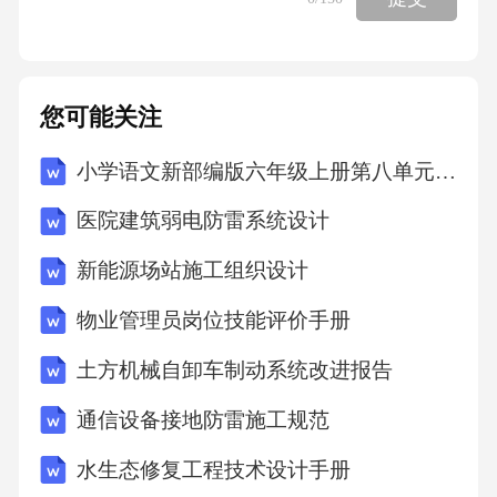
舞台上。——摘编自《美国与东亚关系的历史
考察——兼论中美日三国互动及地区影响》
（3）据材料，指出导致美日中突的主要原因。
您可能关注
（2分）（2）据材料，归的19世纪末至20世纪4
小学语文新部编版六年级上册第八单元习作 传承好家风教案（2026秋）
0年代中美关系的变化。（2分）结合所学知
识，概括这一变化对世界局势产生的影响。（2
医院建筑弱电防雷系统设计
分）（3）上述材料和问也表明促使列强关系变
新能源场站施工组织设计
化的因素有哪些？（3分）13.阅读材料，完成下
物业管理员岗位技能评价手册
列要求.（12分）材料一英国和法国虽然掌握了
国联的领导权，但却缺乏足够的力量处理纷至
土方机械自卸车制动系统改进报告
沓来的国际紧张局势。国联规定了集体安全原
通信设备接地防雷施工规范
则，但是决议需要全体成员国一致同意的规定
水生态修复工程技术设计手册
却在很大程度上使这一原则归于无效。各国间