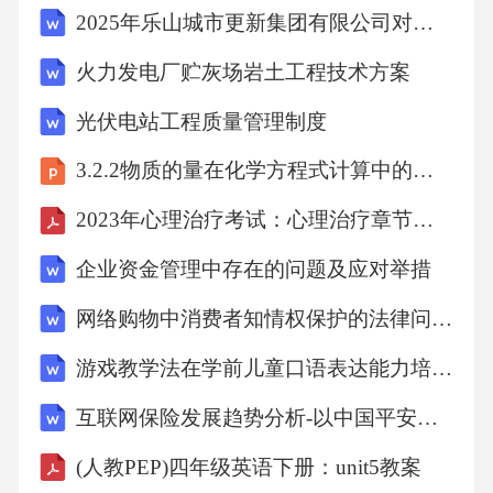
2025年乐山城市更新集团有限公司对外招聘专业技术人员笔试真题
的利益冲突使国联很难采取有效的行动，……
国联的这些弱点使它无法承担起维护国际和平
火力发电厂贮灰场岩土工程技术方案
与安全的任务。材料二冷战期间，联合国成了
光伏电站工程质量管理制度
美苏交锋的一个重要战场。美苏之间的对立在
3.2.2物质的量在化学方程式计算中的应用课件高一上学期化学人教版
很大程度上削弱了联合国的效能，它们的否决
权使联合国在许多问题上都不能采取有效的行
2023年心理治疗考试：心理治疗章节练习真题模拟汇编（共588题）
动。但联合国也并非一无所成，作为美苏冲突
企业资金管理中存在的问题及应对举措
的“缓冲器”，它在缓和美苏争端，防止新的世界
网络购物中消费者知情权保护的法律问题研究
大战爆发方面扮演了非常重要的角色，冷战结
游戏教学法在学前儿童口语表达能力培养中的应用
束后，联合国开始致力于解决地区争端，进行
人道主义救援和促进国际经济文化合作，在推
互联网保险发展趋势分析-以中国平安人寿沈阳电话销售中心为例
动阿以和平进程、索马里维和、救济难民、反
(人教PEP)四年级英语下册：unit5教案
对恐怖主义活动等方面，联合国正发挥着越来