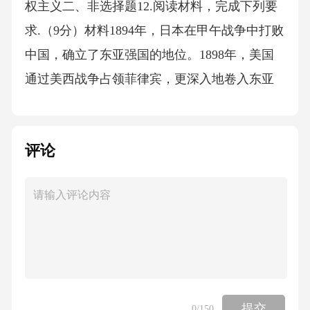
权主义二、非选择题12.阅读材料，完成下列要
求.（9分）材料1894年，日本在甲午战争中打败
中国，确立了东亚强国的地位。1898年，美国
通过美西战争占领菲律宾，更深入地卷入东亚
事务。中国成为美日两国攫取利益和瓜分的对
象。美国主要采取的是“门户开放”的对华政策，
评论
而日本在列强中对中国抱有更大的野心。它企
图独霸中国的一系列举动最终导致中日之间爆
发了全面战争，并与美国在华利益上的矛盾逐
步尖锐化，这成为太平洋战争的主要起因。在
战争中，中美结成同盟，日本被彻底打败，而
美国在这一地区的影响达到前所未有的高度，
中国则自近代以来首次以大国身份出现在世界
提交
0
/150