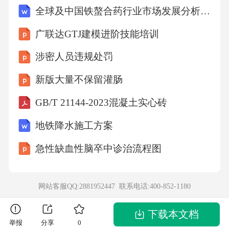
全球及中国铁螯合药行业市场发展分析及前景趋势与投资发展研究报告2024-2029版
越重要的作用。——以上材料均摘编自《历史
学科专题讲座》（1）据材料一，指出国联成立
广联达GTJ建模进阶技能培训
的宗旨（2分）（2）据材料二，概括联合国成
涉密人员违规处罚
立后取得的成就.（4分）（3）上述材料表明国
新版大量不保留灌肠
联和联合国宗旨落实情况不同，综合上述材料
GB/T 21144-2023混凝土实心砖
和所学知识，概括落实情况不同的原因。（6
分）14.阅读材料，综合运用所学知识探究问
地铁降水施工方案
题。（30分）材料中华民族是世界上古老而伟
急性缺血性脑卒中诊治流程图
大的民族，创造了绵延五千多年的灿烂文明，
为人类文明进步作出了不可磨灭的贡献。一八
网站客服QQ:2881952447 联系电话:
400-852-1180
四〇年鸦片战争以后，由于西方列强入侵和封
建统治腐败，中国逐步成为半殖民地半封建社
下载本文档
举报
分享
0