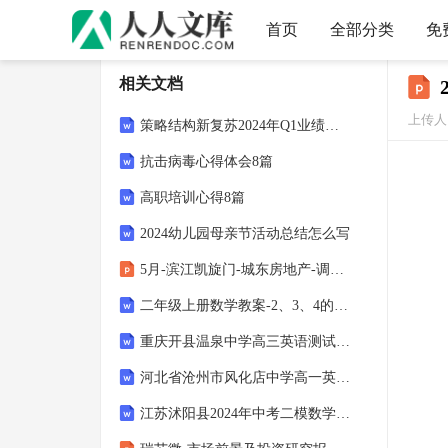
首页
全部分类
免
相关文档
上传人
策略结构新复苏2024年Q1业绩深度解读
抗击病毒心得体会8篇
高职培训心得8篇
2024幼儿园母亲节活动总结怎么写
5月-滨江凯旋门-城东房地产-调研报告
二年级上册数学教案-2、3、4的乘法口诀-人教新课标
重庆开县温泉中学高三英语测试题含解析
河北省沧州市风化店中学高一英语联考试题含解析
江苏沭阳县2024年中考二模数学试题含解析