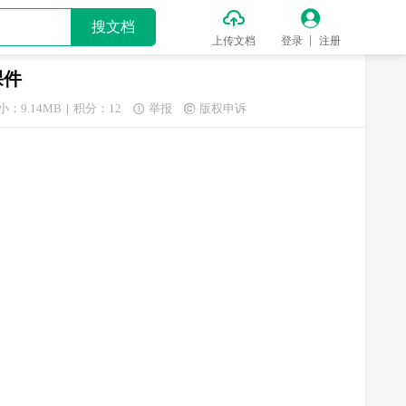


搜文档
上传文档
登录
注册
课件
小：9.14MB
积分：12
举报
版权申诉

