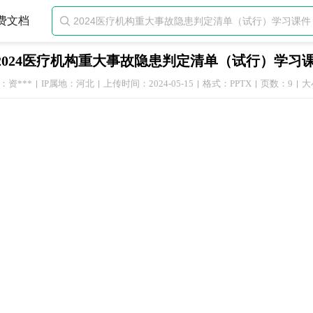
费文档

2024医疗机构重大事故隐患判定清单（试行）学习
：资***
IP属地：河北
上传时间：2024-05-15
格式：PPTX
页数：9
大