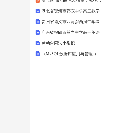
瑞芯微-市场前景及投资研究报告-AIoT领域SoC生态赋能,OpenAI,Sora模型
湖北省鄂州市鄂东中学高三数学文联考试题含解析
贵州省遵义市西河乡西河中学高一英语模拟试题含解析
广东省揭阳市翼之中学高一英语知识点试题含解析
劳动合同法小常识
《MySQL数据库应用与管理（第3版）》 第8章 单元习题（单元八）-有答案