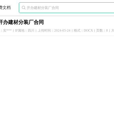
费文档

开办建材分装厂合同
：实***
IP属地：四川
上传时间：2024-05-24
格式：DOCX
页数：8
大