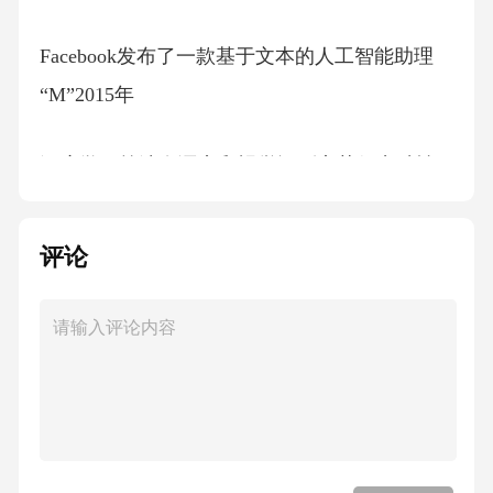
Facebook发布了一款基于文本的人工智能助理
“M”2015年
深度学习算法在语音和视觉识别率获得突破性
进展2013年
评论
近年人工智能主要事件GoogleAlphaGo以比分4:1
战胜围棋九段棋手李世石Google发布语音助手A
ssistant2016年
GoogleAlphaGo以比分3:0完胜世界第一围棋九段
棋手柯洁苹果在WWDC上发布CoreML，ARKit