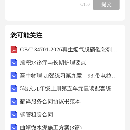
等组件百度AI开发者大会正式发布Dueros语音
提交
0
/150
系统，无人驾驶平台Apollo1.0自动驾驶平台华
为发布全球第一款AI移动芯片麒麟970iPhoneX
配备前置3D感应摄像头(TrueDepth)，脸部识别
您可能关注
点达到3W个，具备人脸识别、解锁和支付等功
GB/T 34701-2026再生烟气脱硝催化剂微量元素分析方法
能2017年
脑积水诊疗与长期护理要点
近年人工智能主要事件施路平教授团队开发出
高中物理 加强练习第九章 93.带电粒子在电场或等效重力场中的圆周运动
面向通用人工智能的异构天机芯片架构2019年
5语文九年级上册第五单元晨读配套练习学生版
·人工智能预测蛋白质结构2021年
翻译服务合同协议书范本
钢管租赁合同
ChatGPT走红，掀起全球AI产业新浪潮2023年
曲靖微水泥施工方案(3篇)