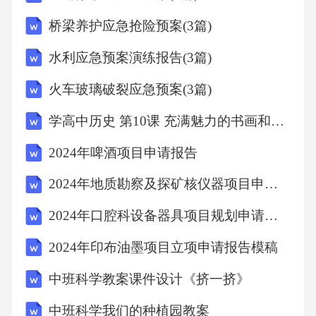
人工智能可以翻译大脑想法，将大脑信号转化
桥梁养护应急抢险预案(3篇)
为文本数据2020年
水利应急预案演练报告(3篇)
人工智能的社会价值人工智能的社会价值
火车玻璃破裂应急预案(3篇)
学高中历史 第10课 充满魅力的书画和戏曲艺术课时规范作业（含解析）新人教版必修3
人工智能是引领未来的战略性高科技，作为新
2024年啤酒项目申请报告
一轮产业变革的核心驱动力，催生新技术、新
产品、新产业、新模式，引发经济结构重大变
2024年地质勘察及探矿核仪器项目申请报告
革，深刻改变人类生产生活方式和思维模式，
2024年口腔科设备器具项目规划申请报告模稿
实现社会生产力的整体跃升。“无论是体力工作
2024年印布油墨项目立项申请报告模稿
还是脑力工作，只需要单调工作的职业，不需
要创造性和灵活性的职业,都将被取代。因为这
中班科学教案课件设计《挤一挤》
些职业的思维是AI最容易替代的。”——《人类
中班科学我们的种植园教案