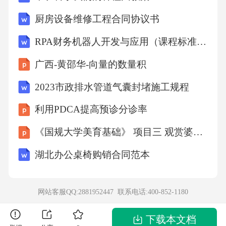
简史》和《未来简史》的作者尤瓦尔•赫拉利。
厨房设备维修工程合同协议书
1、人工智能的应用价值
RPA财务机器人开发与应用（课程标准）8.10
随着人工智能理论和技术的日益成熟，应用范
广西-黄邵华-向量的数量积
围不断扩大，既包括城市发展、生态保护、经
2023市政排水管道气囊封堵施工规程
济管理、金融风险等宏观层面，也包括工业生
利用PDCA提高预诊分诊率
产、医疗卫生、交通出行、能源利用等具体领
域。专门从事人工智能产品研发、生产及服务
《国规大学美育基础》 项目三 观赏婆娑舞姿-舞蹈之美
的企业迅速成长，真正意义上的人工智能产业
湖北办公桌椅购销合同范本
正在逐步形成、不断丰富，相应的商业模式也
在持续演进和多元化。2、人工智能的社会价值
网站客服QQ:2881952447 联系电话:
400-852-1180
⑴人工智能带来产业模式的变革2、人工智能的
社会价值⑵人工智能带来智能化的生活人工智
下载本文档