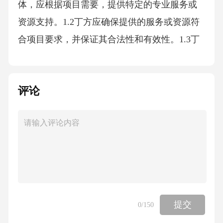
体，应根据项目需要，提供特定的专业服务或
资源支持。1.2丁方应确保提供的服务或资源符
合项目要求，并保证其合法性和有效性。1.3丁
方应按照甲方的指示，积极配合各方的工作，
确保项目顺利进行。第二条甲方权益主导2.1甲
评论
方作为项目的主导方，享有项目的决策权和管
理权。2.2甲方有权对乙方的履行情况进行监
督，并有权要求乙方履行合同约定的义务。2.3
甲方有权根据项目的实际情况，调整各方的分
工和责任。2.4甲方有权决定项目的收益分配方
式，并有权要求乙方支付违约金。第三条乙方
的违约及限制条款3.1乙方应按照合同约定履行
提交
0
/150
其义务，如未能履行或违反合同约定，应承担