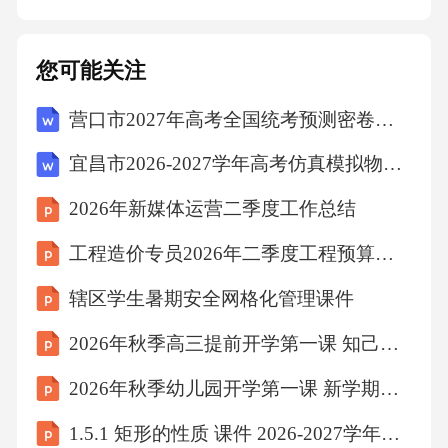
违约责任。3.2乙方在合同履行过程中，不得未
经甲方同意，将合同项下的权利和义务转让给
您可能关注
第三方。3.3乙方应遵守国家有关法律法规，不
营口市2027年高考全国统考预测密卷物理试卷（含答案解析）
得利用项目进行任何违法活动。第四条甲方的
权利条款4.1甲方有权根据项目进展情况，调整
宜昌市2026-2027学年高考仿真模拟物理试卷（含答案解析）
合同的履行方式和进度。4.2甲方有权要求乙方
2026年新媒体运营二季度工作总结
提供必要的财务报表和业务报告，以便对项目
工程造价专员2026年二季度工程预算核算总结
的运行进行监督和管理。4.3甲方在合同履行过
程中，有权根据实际情况，对合同进行修改或
辖区学生暑期安全网格化管理课件
终止。第五条利益的多样性和优先性5.1甲方、
2026年秋季高三提前开学第一课 知己知彼百战不殆
乙方、丙方、丁方应确保项目的顺利进行，并
2026年秋季幼儿园开学第一课 新学期收心教育课件
共同分享项目的收益。5.2各方应根据甲方的要
1.5.1 矩形的性质 课件 2026-2027学年湘教版八年级数学下册
求，确保项目的利益最大化，并优先满足甲方