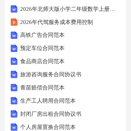
的需求。5.3各方应积极寻求与甲方的合作机
2026年北师大版小学二年级数学上册第4单元《乘法、除法二》完整教案
会，以增加甲方的商业价值和利益。第六条争
2026年代驾服务成本费用控制
议解决6.1各方在履行本合同过程中发生的争
高铁广告合同范本
议，应首先通过友好协商解决。6.2如协商不
成，任何一方均有权向项目所在地有管辖权的
预定车位合同范本
人民法院提起诉讼。第七条第三方介入的意义
食品商店合同范本
和目的7.1丁方的介入，旨在提供专业的服务和
旅游咨询服务合同协议书
支持，以促进项目的顺利进行。7.2丁方的参
青苗赔偿合同范本
与，有助于增加项目的可行性和盈利能力，并
降低项目风险。7.3丁方的加入，能够丰富项目
生产工人聘用合同范本
的资源配置，提高项目的竞争力和市场占有
封闭厂房出租合同协议书
率。第八条甲方为主导的目的和意义8.1甲方作
个人房屋置换合同范本
为项目的主导方，负责制定项目的目标和方