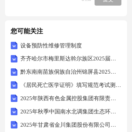
您可能关注
设备预防性维修管理制度
齐齐哈尔市梅里斯达斡尔族区2025届数学四年级下学期期末达标测试试题（含答案）
黔东南南苗族侗族自治州锦屏县2025年数学三年级第二学期期末考试模拟试题（含解析）
《居民死亡医学证明》填写规范考试测试卷及答案
2025年陕西有色金属控股集团有限责任公司招聘（18人）笔试历年难易错考点试卷带答案解析
2025年秋季中国南水北调集团生态环保有限公司下属公司（南水北调生态环保工程有限公司）招聘拟聘人员笔试历年典型考点题库附带答案详解
2025年甘肃省金川集团股份有限公司技能操作人员社会招聘400人笔试历年常考点试题专练附带答案详解