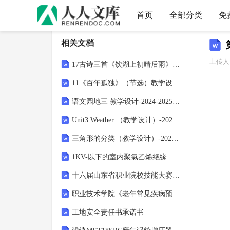
首页
全部分类
免
相关文档
上传人
17古诗三首《饮湖上初晴后雨》教学设计-2024-2025学年语文三年级上册统编版
11《百年孤独》（节选）教学设计统编版高中语文选择性必修上册
语文园地三 教学设计-2024-2025学年语文三年级上册统编版
Unit3 Weather （教学设计）-2023-2024学年人教PEP版英语四年级下册
三角形的分类（教学设计）-2023-2024学年四年级下册数学人教版
1KV-以下的室内聚氯乙烯绝缘、交联聚氯乙烯绝缘电力电缆终端头制作作业指导书
十六届山东省职业院校技能大赛22.中职组城市轨道交通运营与维护赛项竞赛试题（模块1）
职业技术学院《老年常见疾病预防与照护》课程标准
工地安全责任书承诺书