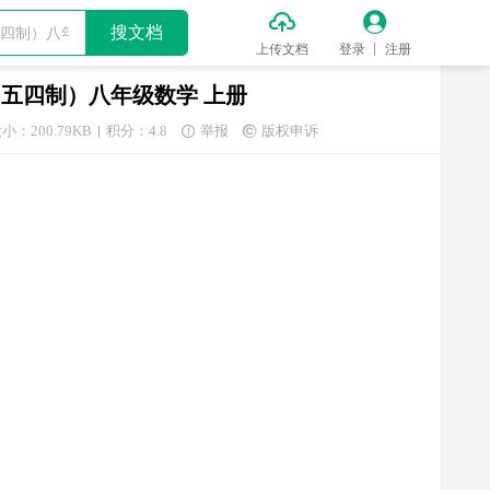


搜文档
上传文档
登录
注册
版（五四制）八年级数学 上册
小：200.79KB
积分：4.8
举报
版权申诉

