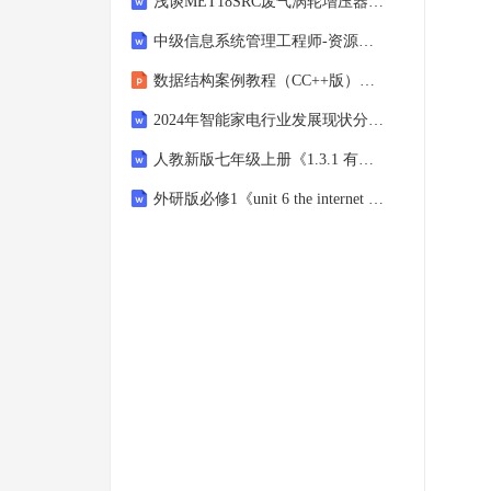
浅谈MET18SRC废气涡轮增压器增压压力不足的故障原因和对策
中级信息系统管理工程师-资源管理-5.硬件管理
数据结构案例教程（CC++版）第2版 课件 第1章 绪论
2024年智能家电行业发展现状分析：全球智能家电市场份额达到25%
人教新版七年级上册《1.3.1 有理数的加法》同步练习卷
外研版必修1《unit 6 the internet and telecommunications》同步练习卷