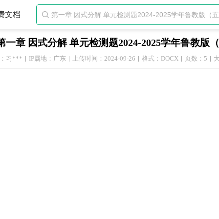
费文档

第一章 因式分解 单元检测题2024-2025学年鲁教
：习***
IP属地：广东
上传时间：2024-09-26
格式：DOCX
页数：5
大