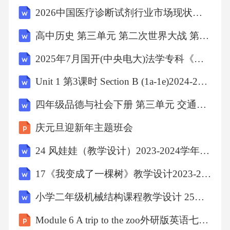
积为A． B． C． D．【解析】：，则，故，所
2026中国医疗诊断试剂行业市场现状及投资潜力分析
以曲线在点处的切线为，令，解得，令，解
高中历史 第三单元 第二次世界大战 第9课 欧亚战争策源地的形成（1）教学教学设计 岳麓版选修3
得，故所求三角形的面积为．故选：．7．函数
2025年7月国开(中央电大)法学专科《法理学》期末考模拟试题及答案
的区间，的图像大致为A． B． C． D．【解
析】：解法一：，则，故为偶函数，故错误；
Unit 1 第3课时 Section B (1a-1e)2024-2025学年八年级英语上册同步教学设计（人教版）河北专版
（1），故错误，正确．故选：．解法二：函数
四年级品德与社会下册 第三单元 交通与生活 3 从古到今话交通教学设计和课后反思 新人教版
为偶函数。且当时，，因此只有选项符合题意
庆元旦迎新年主题班会
8．已知，则A． B． C． D．【解析】：解法
24 风娃娃（教学设计）2023-2024学年二年级语文上册 部编版
一：，则，所以，故．故选：．解法二：设，
则，即，因此由得，即，故，即，故选：．9．
17《我变成了一棵树》教学设计2023-2024学年统编版语文三年级下册
已知向量，，则A．“”的必要条件是“” B．“”的
小学二年级机械结构课程教学设计 25拳击车
必要条件是“” C．“”的充分条件是“” D．“”的充
Module 6 A trip to the zoo外研版英语七年级上
分条件是“”【解析】：，，若，则，解得或，故