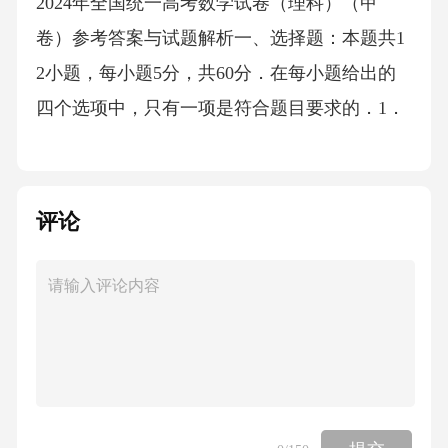
2024年全国统一高考数学试卷（理科）（甲
卷）参考答案与试题解析一、选择题：本题共1
2小题，每小题5分，共60分．在每小题给出的
四个选项中，只有一项是符合题目要求的．1．
设，则A． B． C．10 D．【解析】：因为，
则，故，所以．故选：．2．集合，2，3，4，
5，，，则A．，4， B．，4， C．，2， D．，
评论
3，【解析】：因为，2，3，4，5，，，4，9，
16，25，，所以，3，．故选：．3．若实数，
满足约束条件则的最小值为A．5 B． C． D．
【解析】：作出不等式组所表示的平面区域，
如图所示：将约束条件两两联立可得3个交
点：，，，由得，则可看作直线在轴上的截