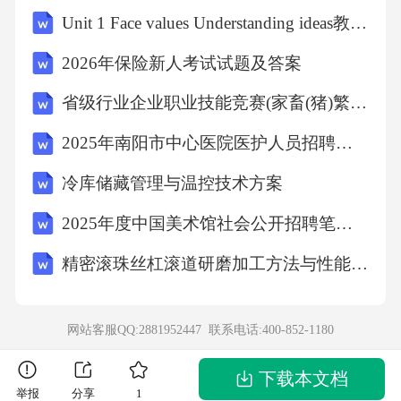
“”的充分条件是“”，故错误，正确；若，则，解
Unit 1 Face values Understanding ideas教学设计-2023-2024学年高中英语外研版（2019）选择性必修第三册
得，故错误．故选：．10．已知、是两个平
2026年保险新人考试试题及答案
面，、是两条直线，．下列四个命题：①若，
省级行业企业职业技能竞赛(家畜(猪)繁殖员)考试题及答案考试题及答案(日照2025年)
则或②若，则，③若，且，则④若与和所成的
2025年南阳市中心医院医护人员招聘考试题库附答案详解
角相等，则其中，所有真命题的编号是A．①③
B．②③ C．①②③ D．①③④【解析】：①
冷库储藏管理与温控技术方案
若，因为，，则，若，因为，，则，若不在也
2025年度中国美术馆社会公开招聘笔试参考题库附带答案详解
不在内，因为，，，所以且，故①正确；②
精密滚珠丝杠滚道研磨加工方法与性能影响的深度剖析
若，则与，不一定垂直，也有可能相交，故②
错误；③过直线分别作平面，与，分别相交于
网站客服QQ:2881952447 联系电话:
400-852-1180
直线，直线，因为，过直线的平面与平面相交
于直线，所以，同理可得，所以，因为，，
下载本文档
举报
分享
1
则，因为，，则，又因为，则，故③正确；④