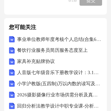
提交
0
/150
距，经检验可知，当直线经过点，时，最小，
代入目标函数可得：．故选：．4．记为等差数
列的前项和．若，，则A． B． C．1 D．2【解
您可能关注
析】：，则，解得，又因为，所以公差，故．
故选：．5．已知双曲线的两个焦点分别为，，
事业单位教师年度考核个人总结(合集6篇)
点在该双曲线上，则该双曲线的离心率为A．4
餐饮行业服务员简历服务态度至上
B．3 C．2 D．【解析】：解法一：因为，，点
家具补充贴牌协议
在该双曲线上，所以，，，所以．解法二：焦
点在轴上，可设双曲线方程为：，则，解得，
人音版七年级音乐下册教学设计：3.1青春舞曲
从而故选：．解法三：点纵坐标相同，所以是
小学沪教版(五四制)万以内数的读写及大小比较教学设计
通径的一半即则即，则双曲线的离心率．故
2026摄影摄像行业市场供需分析及真实评估规划分析研究报告
选：．解法四：双曲线的离心率6．设函数，则
回归分析法教学设计中职专业课-分析化学-分析检验技术-生物与化工大类
曲线在点处的切线与坐标轴围成的三角形的面