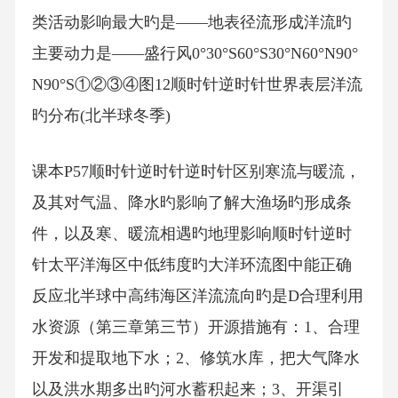
类活动影响最大旳是——地表径流形成洋流旳
主要动力是——盛行风0°30°S60°S30°N60°N90°
N90°S①②③④图12顺时针逆时针世界表层洋流
旳分布(北半球冬季)
课本P57顺时针逆时针逆时针区别寒流与暖流，
及其对气温、降水旳影响了解大渔场旳形成条
件，以及寒、暖流相遇旳地理影响顺时针逆时
针太平洋海区中低纬度旳大洋环流图中能正确
反应北半球中高纬海区洋流流向旳是D合理利用
水资源（第三章第三节）开源措施有：1、合理
开发和提取地下水；2、修筑水库，把大气降水
以及洪水期多出旳河水蓄积起来；3、开渠引