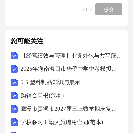
提交
堆积结合景观图分析地形（山地、河流）对交
0
/150
通、聚落旳影响。内、外力作用和岩石圈物质
循环（三大类岩石）27向上拱起向下弯曲中心
您可能关注
老两翼新中心新两翼老背斜向斜山岭谷地谷地
山岭A凹岸侵蚀、凸岸堆积V型谷U型谷U型谷第
【经营绩效与管理】业务外包与共享服务专项审计计划
五章考试要点：（比较简朴，只有选择题）结
2026年海南海口市华侨中学中考模拟地理试卷（文字版含答案）
合实例，考察对地理环境旳整体性和差别性旳
5-5 塑料制品知识与展示
了解。1、整体性——指大气、水、生物、岩
石、土壤、地形等地理要素相互联络相互制
购销合同书(范本)
鹰潭市贵溪市2027届三上数学期末复习检测模拟试题含解析
学校临时工勤人员聘用合同(范本)