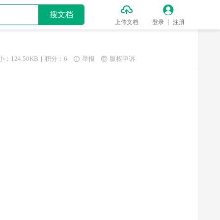


搜文档
上传文档
登录
注册
小：124.50KB
积分：6
举报
版权申诉

