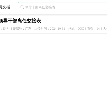
费文档

领导干部离任交接表
：D***
IP属地：广东
上传时间：2024-10-31
格式：DOC
页数：14
大