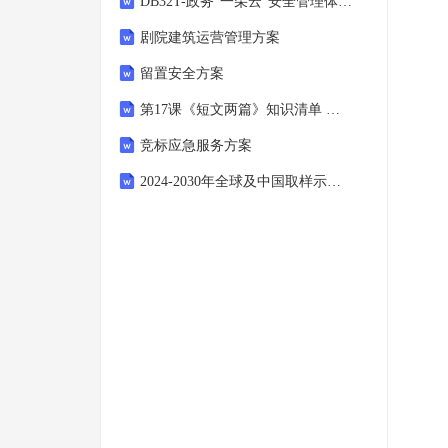
DB32T-政务“一朵云”安全管理体系规范 第2部分 政务云密码应用技术要求编制说明
剧院建筑运营管理方案
留置安全方案
第17课《短文两篇》知识清单 统编版语文七年级下册
竞标应急服务方案
2024-2030年全球及中国取样示波器行业市场现状供需分析及市场深度研究发展前景及规划可行性分析研究报告