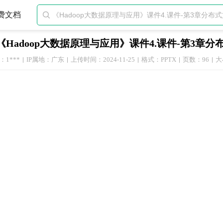
费文档

《Hadoop大数据原理与应用》课件4.课件-第3章分布式
1***
IP属地：广东
上传时间：2024-11-25
格式：PPTX
页数：96
大