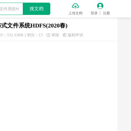


搜文档
上传文档
登录
注册
文件系统HDFS(2020春)
小：532.33KB
积分：15
举报
版权申诉

